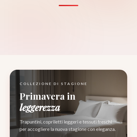
Letto e Hotel
Cucina e Salotto
Bagno e Mare
Cartoni e Calcio
Arredo su Misura
Tende e Bastoni
COLLEZIONE DI STAGIONE
Primavera in
leggerezza
Trapuntini, copriletti leggeri e tessuti freschi
per accogliere la nuova stagione con eleganza.