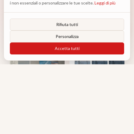
I Più
Amati
i non essenziali o personalizzare le tue scelte.
Leggi di più
Vedi Tutti
Rifiuta tutti
Personalizza
Accetta tutti
0
LAURA BIAGIOTTI
asciugamani spugna -
LAURA BIAGIOTTI set di 3
0
copie
€
48.00
0
I-EMOTION
o 3 rate da
€
16.00
con
Klarna
Bastone per tende Ariel
€
152.50
0
o 3 rate da
€
50.83
con
Klarna