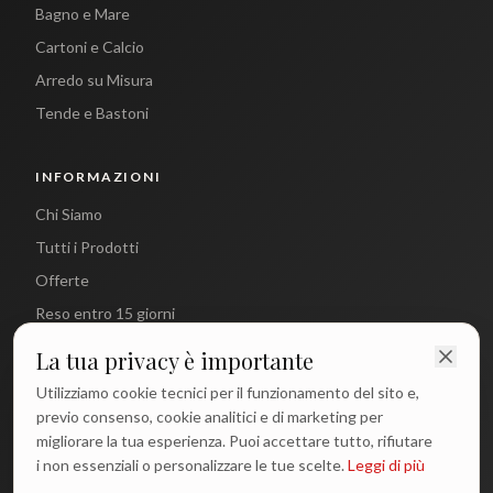
Bagno e Mare
Cartoni e Calcio
Arredo su Misura
Tende e Bastoni
INFORMAZIONI
Chi Siamo
Tutti i Prodotti
Offerte
Reso entro 15 giorni
La tua privacy è importante
CONTATTI
Utilizziamo cookie tecnici per il funzionamento del sito e,
info@antichetradizioni.it
previo consenso, cookie analitici e di marketing per
migliorare la tua esperienza. Puoi accettare tutto, rifiutare
+39 329 617 1194
i non essenziali o personalizzare le tue scelte.
Leggi di più
WhatsApp