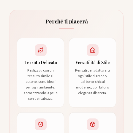
Perché ti piacerà
Tessuto Delicato
Versatilità di Stile
Realizzati con un
Pensati per adattarsi a
tessuto simile al
ogni stile d'arredo,
cotone, sono ideali
dal boho-chic al
per ogni ambiente,
moderno, con la loro
accarezzando la pelle
eleganza discreta.
con delicatezza.