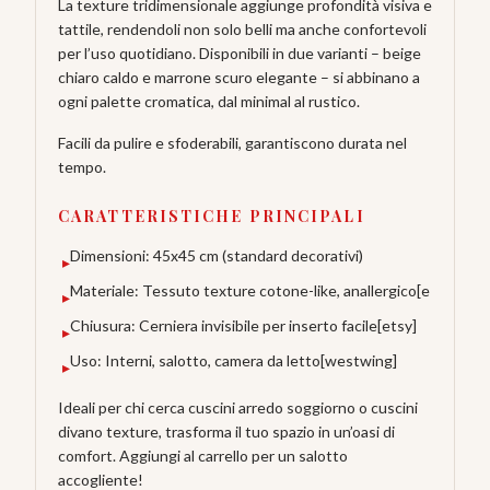
La texture tridimensionale aggiunge profondità visiva e
tattile, rendendoli non solo belli ma anche confortevoli
per l’uso quotidiano. Disponibili in due varianti – beige
chiaro caldo e marrone scuro elegante – si abbinano a
ogni palette cromatica, dal minimal al rustico.
Facili da pulire e sfoderabili, garantiscono durata nel
tempo.
CARATTERISTICHE PRINCIPALI
Dimensioni: 45x45 cm (standard decorativi)
▸
Materiale: Tessuto texture cotone-like, anallergico[e
▸
Chiusura: Cerniera invisibile per inserto facile[etsy]
▸
Uso: Interni, salotto, camera da letto[westwing]
▸
Ideali per chi cerca cuscini arredo soggiorno o cuscini
divano texture, trasforma il tuo spazio in un’oasi di
comfort. Aggiungi al carrello per un salotto
accogliente!