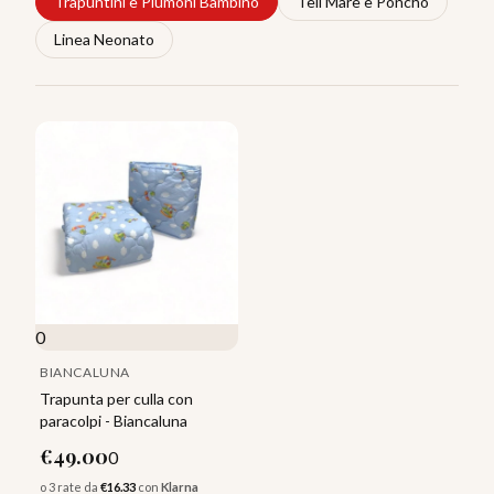
Trapuntini e Piumoni Bambino
Teli Mare e Poncho
Linea Neonato
0
BIANCALUNA
Trapunta per culla con
paracolpi - Biancaluna
€
49.00
0
o 3 rate da
€
16.33
con
Klarna