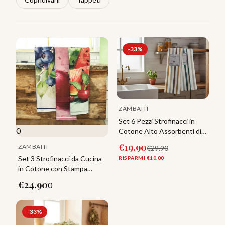
-
33
%
ZAMBAITI
Set 6 Pezzi Strofinacci in
0
Cotone Alto Assorbenti di
ZAMBAITI
€
19.90
ZAMBAITI
€
29.90
Set 3 Strofinacci da Cucina
RISPARMI €
10.00
in Cotone con Stampa
Frutta – Assorbenti e
€
24.90
0
Decorativi
-
33
%