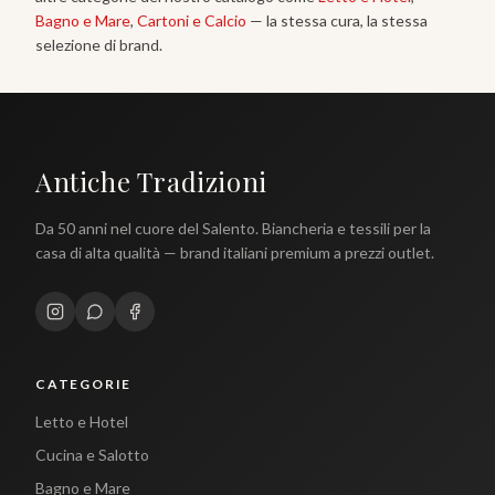
Bagno e Mare
,
Cartoni e Calcio
— la stessa cura, la stessa
selezione di brand.
Antiche Tradizioni
Da 50 anni nel cuore del Salento. Biancheria e tessili per la
casa di alta qualità — brand italiani premium a prezzi outlet.
CATEGORIE
Letto e Hotel
Cucina e Salotto
Bagno e Mare