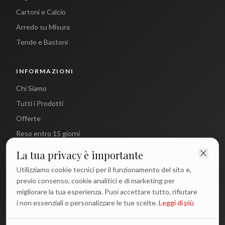
Cartoni e Calcio
Arredo su Misura
Tende e Bastoni
INFORMAZIONI
Chi Siamo
Tutti i Prodotti
Offerte
Reso entro 15 giorni
La tua privacy è importante
CONTATTI
Utilizziamo cookie tecnici per il funzionamento del sito e,
info@antichetradizioni.it
previo consenso, cookie analitici e di marketing per
migliorare la tua esperienza. Puoi accettare tutto, rifiutare
+39 329 617 1194
i non essenziali o personalizzare le tue scelte.
Leggi di più
WhatsApp