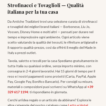
Strofinacci e Tovaglioli
— Qualità
italiana per la tua casa
Da Antiche Tradizioni trovi una selezione curata di
strofinacci
e tovaglioli
dei migliori brand italiani — Borbonese, Liu Jo,
Vossen, Disney Home e molti altri — pensati per durare nel
tempo e impreziosire ogni ambiente. Ogni articolo viene
scelto valutando la qualità dei tessuti, le rifiniture artigianali e
il rapporto qualità-prezzo, così da offrirti il meglio del Made in
Italy a prezzi outlet.
Tavola, salotto e tessili per la casa
Spediamo gratuitamente in
tutta Italia su qualsiasi ordine, senza importo minimo, con
consegna in 2-4 giorni lavorativi. Hai 15 giorni di tempo per il
reso e i nostri pagamenti sono protetti (Carta, PayPal, Apple
Pay, Google Pay, Bonifico Bancario). Per consigli su misure,
materiali o composizioni puoi scriverci su WhatsApp al
+39
329 617 1194
: ti rispondiamo in giornata.
Cerchi un'idea regalo o un articolo da abbinare? Esplora le
altre categorie del nostro catalogo come
Letto e Hotel
,