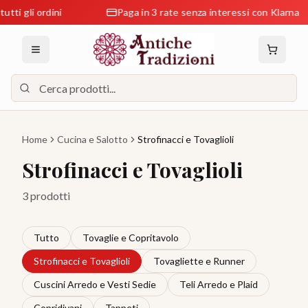
ti gli ordini
Paga in 3 rate senza interessi con Klarna
Home
Cucina e Salotto
Strofinacci e Tovaglioli
Strofinacci e Tovaglioli
3 prodotti
Tutto
Tovaglie e Copritavolo
Strofinacci e Tovaglioli
Tovagliette e Runner
Cuscini Arredo e Vesti Sedie
Teli Arredo e Plaid
Copridivani
Tappeti