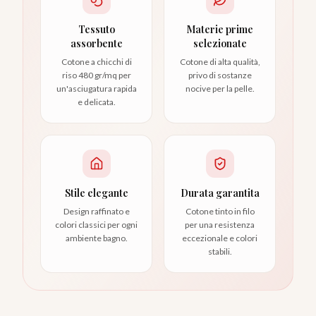
Tessuto
Materie prime
assorbente
selezionate
Cotone a chicchi di
Cotone di alta qualità,
riso 480 gr/mq per
privo di sostanze
un'asciugatura rapida
nocive per la pelle.
e delicata.
Stile elegante
Durata garantita
Design raffinato e
Cotone tinto in filo
colori classici per ogni
per una resistenza
ambiente bagno.
eccezionale e colori
stabili.