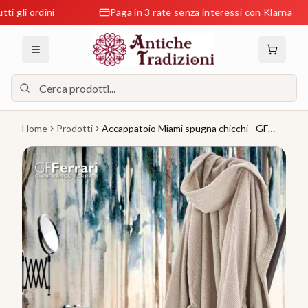
ordini
Paga in 3 rate senza interessi con Klarna
Home
Prodotti
Accappatoio Miami spugna chicchi - GF
Ferrari