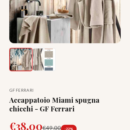
GF FERRARI
Accappatoio Miami spugna
chicchi - GF Ferrari
€
38.00
€
49.00
-
22
%