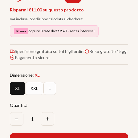
Risparmi €
11.00
su questo prodotto
IVA inclusa · Spedizione calcolata al checkout
oppure 3 rate da
€
12.67
· senza interessi
Klarna
Spedizione gratuita su tutti gli ordini
Reso gratuito 15gg
Pagamento sicuro
Dimensione
:
XL
XL
XXL
L
Quantità
1