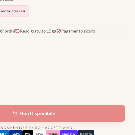
 senza interessi
li ordini
Reso gratuito 15gg
Pagamento sicuro
Non Disponibile
PAGAMENTO SICURO · ACCETTIAMO
AMEX
PayPal
Pay
GPay
Klarna
Shop Pay
Bonifico