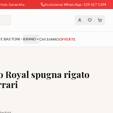
ntita
Assistenza WhatsApp: 329 617 1194
Sp
 E BASTONI
BRAND
CHI SIAMO
OFFERTE
o Royal spugna rigato
rrari
 checkout