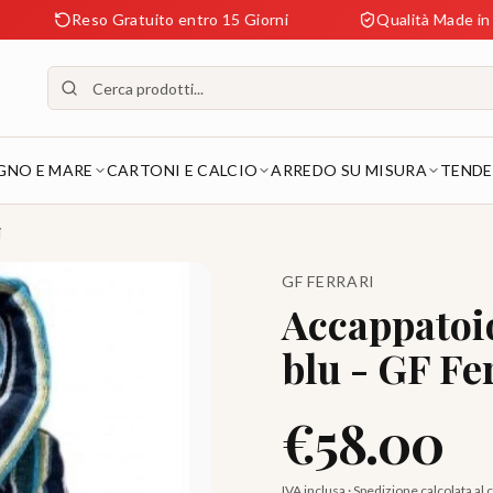
Reso Gratuito entro 15 Giorni
Qualità Made in Italy Gara
GNO E MARE
CARTONI E CALCIO
ARREDO SU MISURA
TENDE
i
GF FERRARI
Accappatoi
blu - GF Fe
€
58.00
IVA inclusa · Spedizione calcolata al