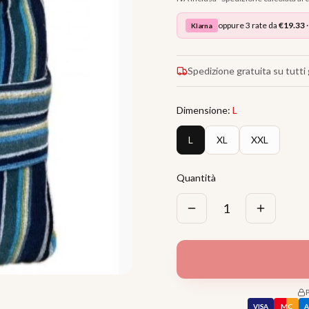
oppure 3 rate da
€
19.33
·
Klarna
Spedizione gratuita su tutti g
Dimensione
:
L
L
XL
XXL
Quantità
1
VISA
MC