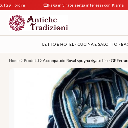
dini
Paga in 3 rate senza interessi con Klarna
LETTO E HOTEL
CUCINA E SALOTTO
BA
Home
Prodotti
Accappatoio Royal spugna rigato blu - GF Ferrar