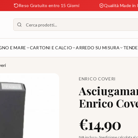
Reso Gratuito entro 15 Giorni
Qualità Made in Italy Ga
GNO E MARE
CARTONI E CALCIO
ARREDO SU MISURA
TENDE
eri
ENRICO COVERI
Asciugamani
Enrico Cov
€
14.90
IVA inclusa · Spedizione calcolata al