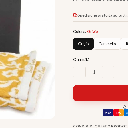
Spedizione gratuita su tutti g
Colore
:
Grigio
Grigio
Cammello
R
Quantità
1
VISA
MC
CONDIVIDI QUESTO PRODO