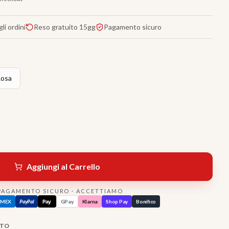
li ordini
Reso gratuito 15gg
Pagamento sicuro
osa
Aggiungi al Carrello
PAGAMENTO SICURO · ACCETTIAMO
AMEX
PayPal
Pay
GPay
Klarna
Shop Pay
Bonifico
TTO