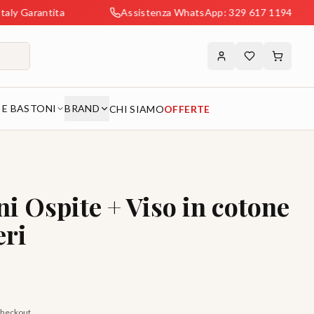
rantita
Assistenza WhatsApp: 329 617 1194
 E BASTONI
BRAND
CHI SIAMO
OFFERTE
 Ospite + Viso in cotone
eri
 checkout