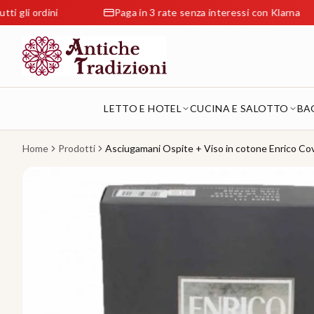
rdini
Paga in 3 rate senza interessi con Klarna
LETTO E HOTEL
CUCINA E SALOTTO
BA
Home
Prodotti
Asciugamani Ospite + Viso in cotone Enrico Cov