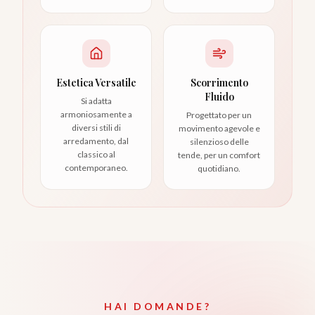
Estetica Versatile
Scorrimento
Fluido
Si adatta
armoniosamente a
Progettato per un
diversi stili di
movimento agevole e
arredamento, dal
silenzioso delle
classico al
tende, per un comfort
contemporaneo.
quotidiano.
HAI DOMANDE?