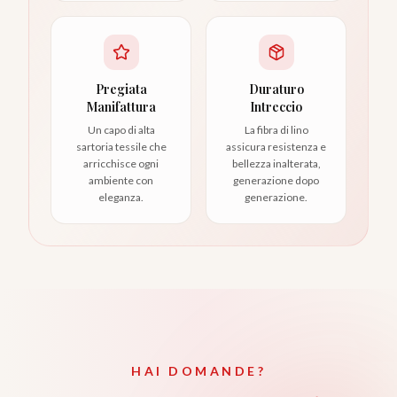
Pregiata
Duraturo
Manifattura
Intreccio
Un capo di alta
La fibra di lino
sartoria tessile che
assicura resistenza e
arricchisce ogni
bellezza inalterata,
ambiente con
generazione dopo
eleganza.
generazione.
HAI DOMANDE?