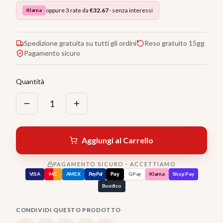
oppure 3 rate da
€
32.67
· senza interessi
Klarna
Spedizione gratuita su tutti gli ordini
Reso gratuito 15gg
Pagamento sicuro
Quantità
1
Aggiungi al Carrello
PAGAMENTO SICURO · ACCETTIAMO
VISA
MC
AMEX
PayPal
Pay
GPay
Klarna
Shop Pay
Bonifico
CONDIVIDI QUESTO PRODOTTO