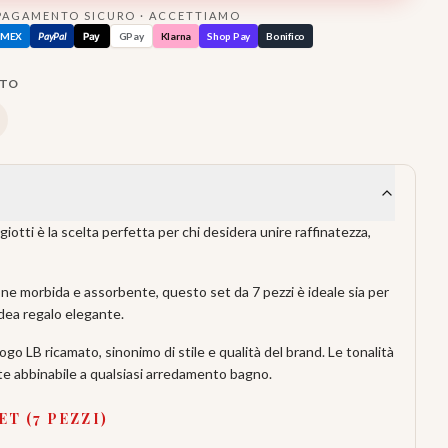
PAGAMENTO SICURO · ACCETTIAMO
AMEX
PayPal
Pay
GPay
Klarna
Shop Pay
Bonifico
TTO
iotti è la scelta perfetta per chi desidera unire raffinatezza,
one morbida e assorbente, questo set da 7 pezzi è ideale sia per
dea regalo elegante.
logo LB ricamato, sinonimo di stile e qualità del brand. Le tonalità
e abbinabile a qualsiasi arredamento bagno.
T (7 PEZZI)