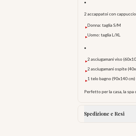
•
2 accappatoi con cappuccio
Donna: taglia S/M
▸
Uomo: taglia L/XL
▸
•
2 asciugamani viso (60x1
▸
2 asciugamani ospite (40
▸
1 telo bagno (90x140 cm)
▸
Perfetto per la casa, la spa
Spedizione e Resi