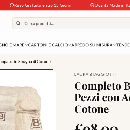
Reso Gratuito entro 15 Giorni
Qualità Made in Italy Gara
GNO E MARE
CARTONI E CALCIO
ARREDO SU MISURA
TENDE
cappatoi in Spugna di Cotone
LAURA BIAGGIOTTI
Completo B
Pezzi con A
Cotone
€
98.00