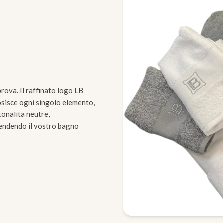
prova. Il raffinato logo LB
iosisce ogni singolo elemento,
tonalità neutre,
rendendo il vostro bagno