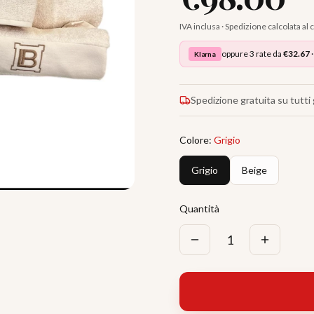
IVA inclusa · Spedizione calcolata al
oppure 3 rate da
€
32.67
·
Klarna
Spedizione gratuita su tutti g
Colore
:
Grigio
Grigio
Beige
Quantità
1