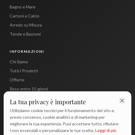
Bagno e Mare
Cartoni e Calcio
Arredo su Misura
Tende e Bastoni
INFORMAZIONI
Chi Siamo
Tutti i Prodotti
Offerte
Reso entro 15 giorni
La tua privacy è importante
CONTATTI
Utilizziamo cookie tecnici per il funzionamento del sito e,
info@antichetradizioni.it
previo consenso, cookie analitici e di marketing per
migliorare la tua esperienza. Puoi accettare tutto, rifiutare
+39 329 617 1194
i non essenziali o personalizzare le tue scelte.
Leggi di più