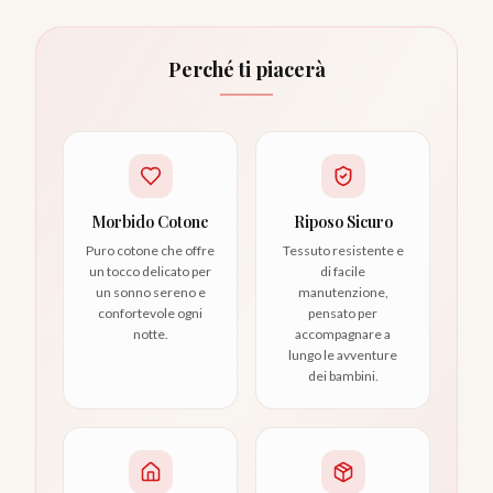
Perché ti piacerà
Morbido Cotone
Riposo Sicuro
Puro cotone che offre
Tessuto resistente e
un tocco delicato per
di facile
un sonno sereno e
manutenzione,
confortevole ogni
pensato per
notte.
accompagnare a
lungo le avventure
dei bambini.