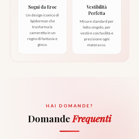
Sogni da Eroe
Vestibilità
Perfetta
Un design iconico di
Spiderman che
Misure standard per
trasforma la
letto singolo, per
cameretta in un
vestire con facilità e
regno di fantasia e
precisione ogni
gioco.
materasso.
HAI DOMANDE?
Domande
Frequenti