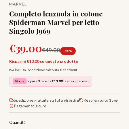
MARVEL
Completo lenzuola in cotone
Spiderman Marvel per letto
Singolo J969
€
39.00
€
49.00
-
20
%
Risparmi €
10.00
su questo prodotto
IVA inclusa · Spedizione calcolata al checkout
oppure 3 rate da
€
13.00
· senza interessi
Klarna
Spedizione gratuita su tutti gli ordini
Reso gratuito 15gg
Pagamento sicuro
Quantità