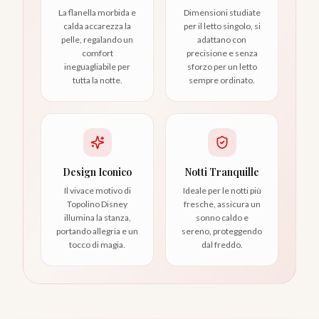
La flanella morbida e
Dimensioni studiate
calda accarezza la
per il letto singolo, si
pelle, regalando un
adattano con
comfort
precisione e senza
ineguagliabile per
sforzo per un letto
tutta la notte.
sempre ordinato.
Design Iconico
Notti Tranquille
Il vivace motivo di
Ideale per le notti più
Topolino Disney
fresche, assicura un
illumina la stanza,
sonno caldo e
portando allegria e un
sereno, proteggendo
tocco di magia.
dal freddo.