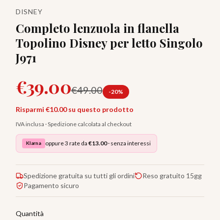
DISNEY
Completo lenzuola in flanella
Topolino Disney per letto Singolo
J971
€
39.00
€
49.00
-
20
%
Risparmi €
10.00
su questo prodotto
IVA inclusa · Spedizione calcolata al checkout
oppure 3 rate da
€
13.00
· senza interessi
Klarna
Spedizione gratuita su tutti gli ordini
Reso gratuito 15gg
Pagamento sicuro
Quantità