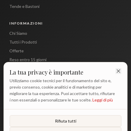
Tende e Bastoni
INFORMAZIONI
Chi Siamo
Tutti i Prodotti
Offerte
Reso entro 15 giorni
La tua privacy è importante
CONTATTI
Utilizziamo cookie tecnici per il funzionamento del sito e,
info@antichetradizioni.it
previo consenso, cookie analitici e di marketing per
migliorare la tua esperienza. Puoi accettare tutto, rifiutare
+39 329 617 1194
i non essenziali o personalizzare le tue scelte.
Leggi di più
WhatsApp
Lun - Ven: 9:00 - 18:00
Rifiuta tutti