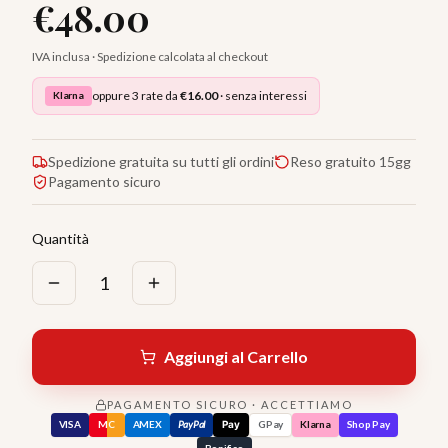
€
48.00
IVA inclusa · Spedizione calcolata al checkout
oppure 3 rate da
€
16.00
· senza interessi
Klarna
Spedizione gratuita su tutti gli ordini
Reso gratuito 15gg
Pagamento sicuro
Quantità
1
Aggiungi al Carrello
PAGAMENTO SICURO · ACCETTIAMO
VISA
MC
AMEX
PayPal
Pay
GPay
Klarna
Shop Pay