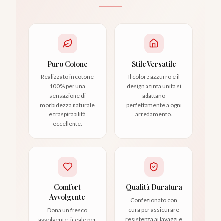
Puro Cotone
Stile Versatile
Realizzato in cotone
Il colore azzurro e il
100% per una
design a tinta unita si
sensazione di
adattano
morbidezza naturale
perfettamente a ogni
e traspirabilità
arredamento.
eccellente.
Comfort
Qualità Duratura
Avvolgente
Confezionato con
cura per assicurare
Dona un fresco
resistenza ai lavaggi e
avvolgente, ideale per