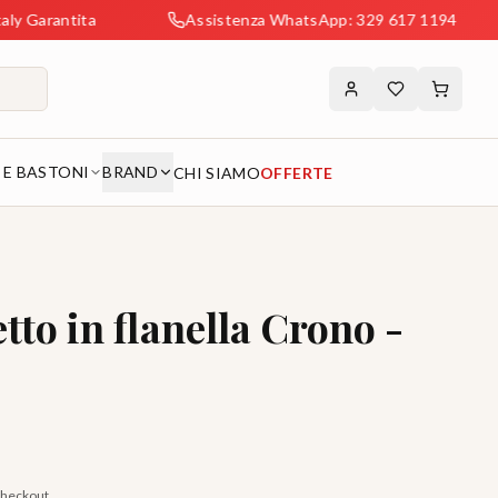
ntita
Assistenza WhatsApp: 329 617 1194
Sp
 E BASTONI
BRAND
CHI SIAMO
OFFERTE
tto in flanella Crono -
 checkout