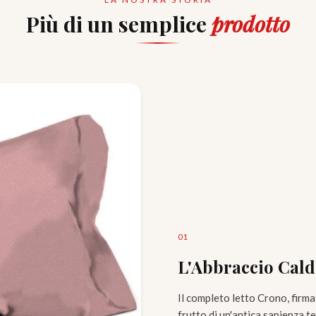
Più di un semplice
prodotto
0
1
L'Abbraccio Cald
Il completo letto Crono, firmat
frutto di un'antica sapienza t