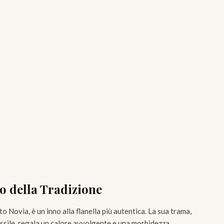
o della Tradizione
o Novia, è un inno alla flanella più autentica. La sua trama,
essile, regala un calore avvolgente e una morbidezza