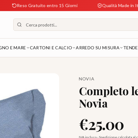
Reso Gratuito entro 15 Giorni
Qualità Made in Italy Gara
GNO E MARE
CARTONI E CALCIO
ARREDO SU MISURA
TENDE
NOVIA
Completo le
Novia
€
25.00
IVA inclusa · Spedizione calcolata al