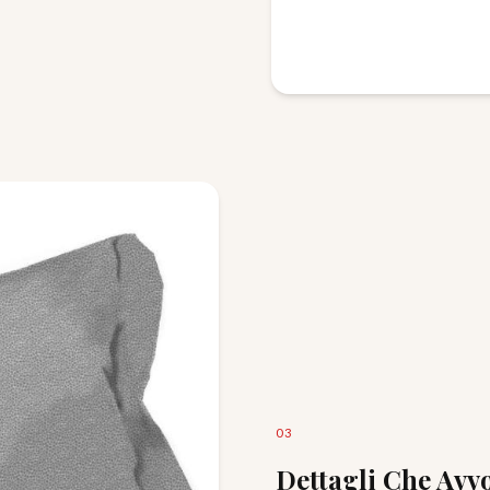
0
3
Dettagli Che Avv