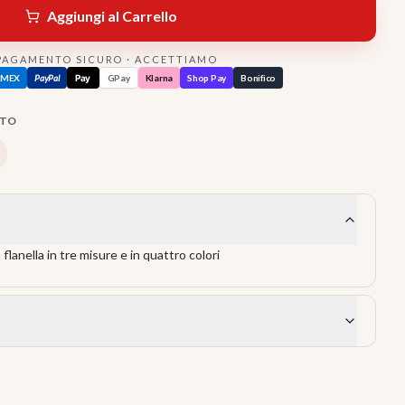
Aggiungi al Carrello
PAGAMENTO SICURO · ACCETTIAMO
AMEX
PayPal
Pay
GPay
Klarna
Shop Pay
Bonifico
TTO
lanella in tre misure e in quattro colori