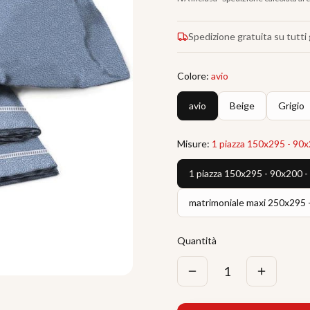
Spedizione gratuita su tutti g
Colore
:
avio
avio
Beige
Grigio
Misure
:
1 piazza 150x295 - 90
1 piazza 150x295 - 90x200 
matrimoniale maxi 250x295 
Quantità
1