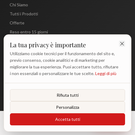
Chi Siamo
Tutti i Prodotti
Offerte
Reso entro 15 giorni
La tua privacy è importante
CONTATTI
Utilizziamo cookie tecnici per il funzionamento del sito e,
info@antichetradizioni.it
previo consenso, cookie analitici e di marketing per
migliorare la tua esperienza. Puoi accettare tutto, rifiutare
+39 329 617 1194
i non essenziali o personalizzare le tue scelte.
Leggi di più
WhatsApp
Lun - Ven: 9:00 - 18:00
Rifiuta tutti
Personalizza
©
2026
Antiche Tradizioni. Tutti i diritti riservati.
Accetta tutti
€
34.90
Aggiungi
Privacy Policy
Termini e Condizioni
Cookie Policy