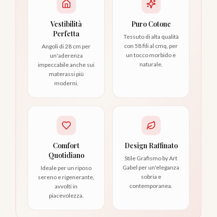
Vestibilità
Puro Cotone
Perfetta
Tessuto di alta qualità
con 58 fili al cmq, per
Angoli di 28 cm per
un tocco morbido e
un'aderenza
naturale.
impeccabile anche sui
materassi più
moderni.
Comfort
Design Raffinato
Quotidiano
Stile Grafismo by Art
Gabel per un'eleganza
Ideale per un riposo
sobria e
sereno e rigenerante,
contemporanea.
avvolti in
piacevolezza.