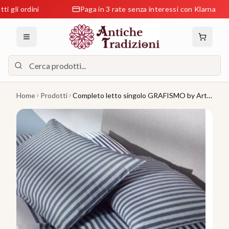
 ordini
Paga in 3 rate senza interessi con Klarna
Home
Prodotti
Completo letto singolo GRAFISMO by Art
Gabel Var. RIviera