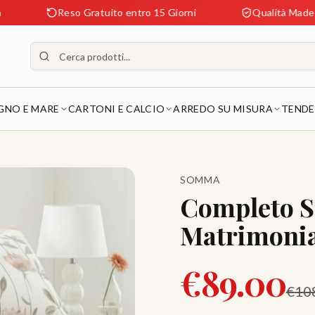
Reso Gratuito entro 15 Giorni
Qualità Made in Italy Gar
GNO E MARE
CARTONI E CALCIO
ARREDO SU MISURA
TENDE
SOMMA
Completo S
Matrimonia
€
89.00
€
10