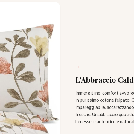
0
1
L'Abbraccio Cald
Immergiti nel comfort avvolg
in purissimo cotone felpato. 
impareggiabile, accarezzando l
fresche. Un abbraccio quotidi
benessere autentico e naturale