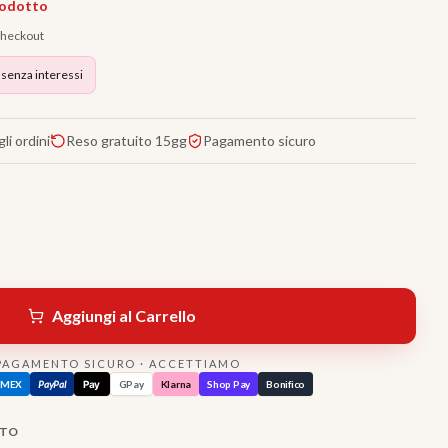
rodotto
 checkout
 senza interessi
li ordini
Reso gratuito 15gg
Pagamento sicuro
Aggiungi al Carrello
PAGAMENTO SICURO · ACCETTIAMO
AMEX
PayPal
Pay
GPay
Klarna
Shop Pay
Bonifico
TTO