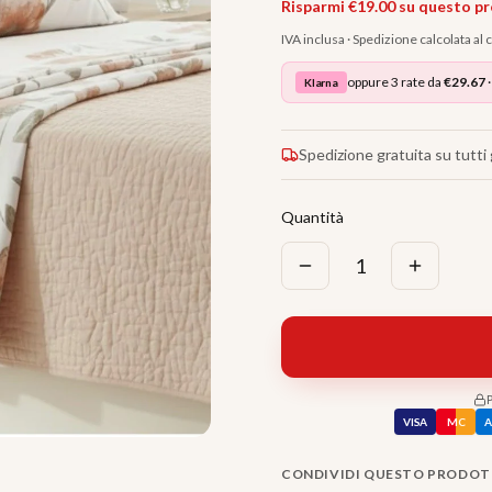
Risparmi €
19.00
su questo p
IVA inclusa · Spedizione calcolata al
oppure 3 rate da
€
29.67
·
Klarna
Spedizione gratuita su tutti g
Quantità
1
VISA
MC
CONDIVIDI QUESTO PRODO