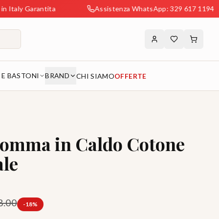
antita
Assistenza WhatsApp: 329 617 1194
 E BASTONI
BRAND
CHI SIAMO
OFFERTE
omma in Caldo Cotone
le
8.00
-
18
%