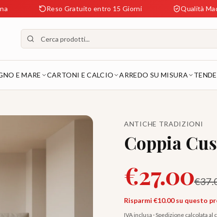
Reso Gratuito entro 15 Giorni
Qualità Made in Ital
GNO E MARE
CARTONI E CALCIO
ARREDO SU MISURA
TENDE
ANTICHE TRADIZIONI
Coppia Cus
€
27.00
€
37.
Risparmi €
10.00
su questo p
IVA inclusa · Spedizione calcolata al