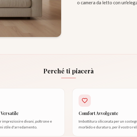
o camera da letto con un'elega
Perché ti piacerà
Versatile
Comfort Avvolgente
r impreziosire divani, poltrone e
Imbottitura siliconata per un sosteg
ogni stile d'arredamento.
morbido e duraturo, per il vostro rel