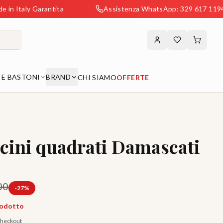
y Garantita
Assistenza WhatsApp: 329 617 1194
 E BASTONI
BRAND
CHI SIAMO
OFFERTE
cini quadrati Damascati
00
-
27
%
rodotto
 checkout