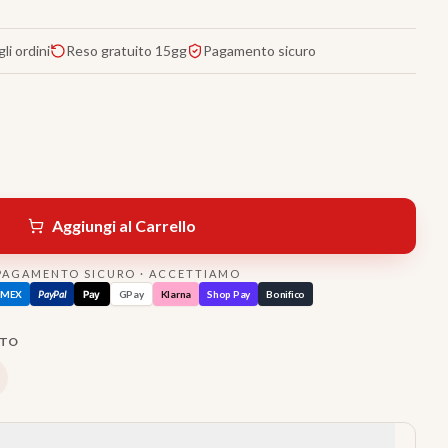
li ordini
Reso gratuito 15gg
Pagamento sicuro
Aggiungi al Carrello
PAGAMENTO SICURO · ACCETTIAMO
AMEX
PayPal
Pay
GPay
Klarna
Shop Pay
Bonifico
TTO