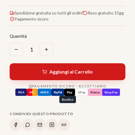
Spedizione gratuita su tutti gli ordini
Reso gratuito 15gg
Pagamento sicuro
Quantità
1
Aggiungi al Carrello
PAGAMENTO SICURO · ACCETTIAMO
VISA
MC
AMEX
PayPal
Pay
GPay
Klarna
Shop Pay
Bonifico
CONDIVIDI QUESTO PRODOTTO