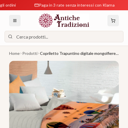
ini
Paga in 3 rate senza interessi con Klarna
R
Home
Prodotti
Copriletto Trapuntino digitale mongolfiere
Singolo Attimi - Zambetti