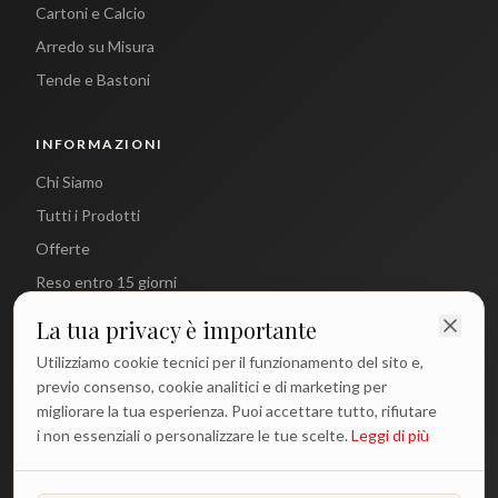
Cartoni e Calcio
Arredo su Misura
Tende e Bastoni
INFORMAZIONI
Chi Siamo
Tutti i Prodotti
Offerte
Reso entro 15 giorni
La tua privacy è importante
CONTATTI
Utilizziamo cookie tecnici per il funzionamento del sito e,
info@antichetradizioni.it
previo consenso, cookie analitici e di marketing per
migliorare la tua esperienza. Puoi accettare tutto, rifiutare
+39 329 617 1194
i non essenziali o personalizzare le tue scelte.
Leggi di più
WhatsApp
Lun - Ven: 9:00 - 18:00