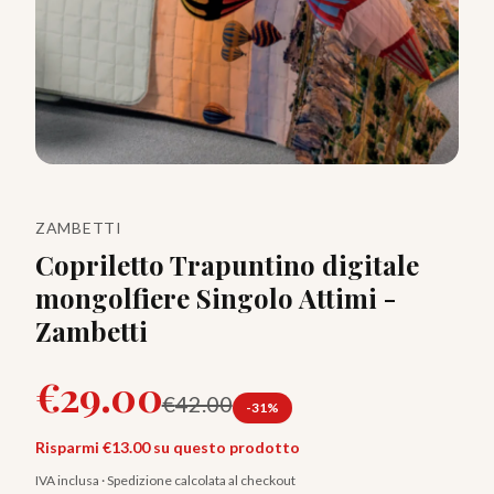
ZAMBETTI
Copriletto Trapuntino digitale
mongolfiere Singolo Attimi -
Zambetti
€
29.00
€
42.00
-
31
%
Risparmi €
13.00
su questo prodotto
IVA inclusa · Spedizione calcolata al checkout