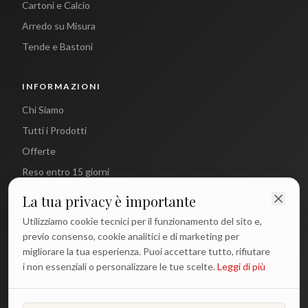
Cartoni e Calcio
Arredo su Misura
Tende e Bastoni
INFORMAZIONI
Chi Siamo
Tutti i Prodotti
Offerte
Reso entro 15 giorni
La tua privacy è importante
CONTATTI
Utilizziamo cookie tecnici per il funzionamento del sito e,
info@antichetradizioni.it
previo consenso, cookie analitici e di marketing per
migliorare la tua esperienza. Puoi accettare tutto, rifiutare
+39 329 617 1194
i non essenziali o personalizzare le tue scelte.
Leggi di più
WhatsApp
Lun - Ven: 9:00 - 18:00