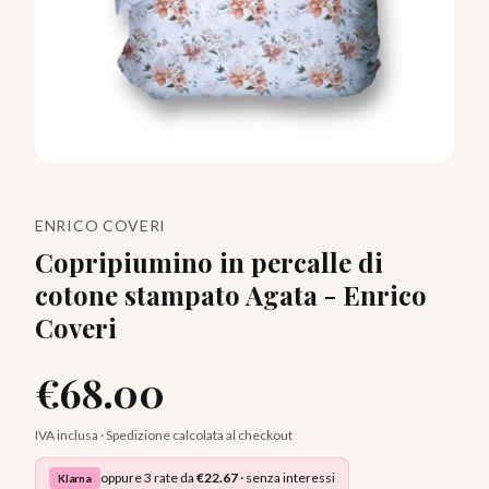
ENRICO COVERI
Copripiumino in percalle di
cotone stampato Agata - Enrico
Coveri
€
68.00
IVA inclusa · Spedizione calcolata al checkout
oppure 3 rate da
€
22.67
· senza interessi
Klarna