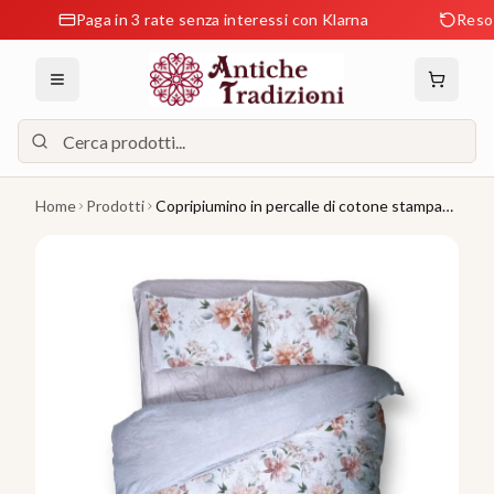
Paga in 3 rate senza interessi con Klarna
Reso Grat
Home
Prodotti
Copripiumino in percalle di cotone stampato
Agata - Enrico Coveri