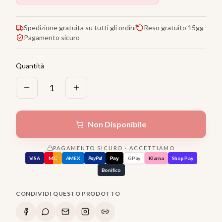
Spedizione gratuita su tutti gli ordini
Reso gratuito 15gg
Pagamento sicuro
Quantità
1
Non Disponibile
PAGAMENTO SICURO · ACCETTIAMO
VISA
MC
AMEX
PayPal
Pay
GPay
Klarna
Shop Pay
Bonifico
CONDIVIDI QUESTO PRODOTTO