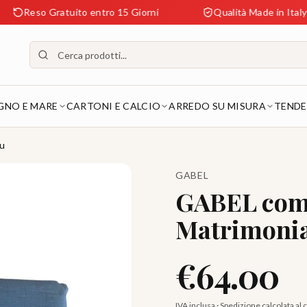
Gratuito entro 15 Giorni
Qualità Made in Italy Garantita
GNO E MARE
CARTONI E CALCIO
ARREDO SU MISURA
TENDE
lu
GABEL
GABEL comp
Matrimonia
€
64.00
IVA inclusa · Spedizione calcolata al