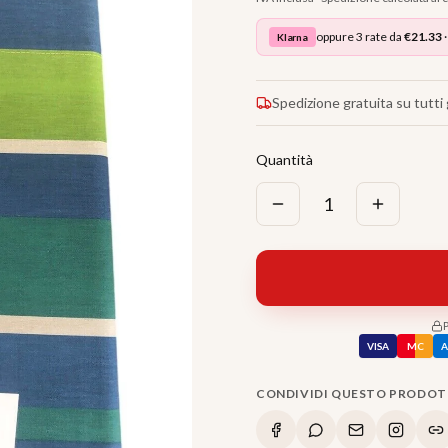
oppure 3 rate da
€
21.33
·
Klarna
Spedizione gratuita su tutti g
Quantità
1
VISA
MC
CONDIVIDI QUESTO PRODO