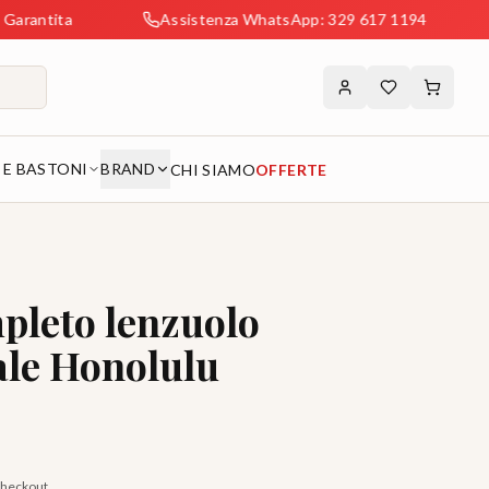
Assistenza WhatsApp: 329 617 1194
Spedizi
 E BASTONI
BRAND
CHI SIAMO
OFFERTE
leto lenzuolo
le Honolulu
 checkout