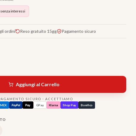
 senza interessi
li ordini
Reso gratuito 15gg
Pagamento sicuro
Aggiungi al Carrello
PAGAMENTO SICURO · ACCETTIAMO
AMEX
PayPal
Pay
GPay
Klarna
Shop Pay
Bonifico
TTO