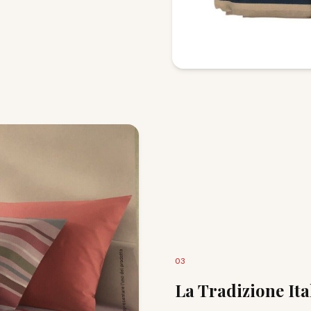
0
3
La Tradizione It