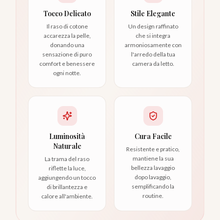
Tocco Delicato
Stile Elegante
Il raso di cotone
Un design raffinato
accarezza la pelle,
che si integra
donando una
armoniosamente con
sensazione di puro
l'arredo della tua
comfort e benessere
camera da letto.
ogni notte.
Luminosità
Cura Facile
Naturale
Resistente e pratico,
mantiene la sua
La trama del raso
bellezza lavaggio
riflette la luce,
dopo lavaggio,
aggiungendo un tocco
semplificando la
di brillantezza e
routine.
calore all'ambiente.