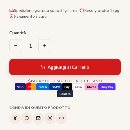
Spedizione gratuita su tutti gli ordini
Reso gratuito 15gg
Pagamento sicuro
Quantità
1
Aggiungi al Carrello
PAGAMENTO SICURO · ACCETTIAMO
VISA
MC
AMEX
PayPal
Pay
GPay
Klarna
Shop Pay
Bonifico
CONDIVIDI QUESTO PRODOTTO