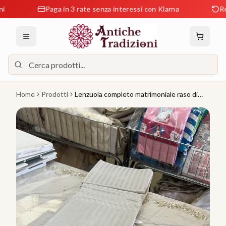
Paga in 3 rate senza interessi con Klarna
Reso Gratu
Home
Prodotti
Lenzuola completo matrimoniale raso di
cotone