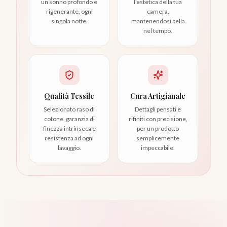
un sonno profondo e
l'estetica della tua
rigenerante, ogni
camera,
singola notte.
mantenendosi bella
nel tempo.
Qualità Tessile
Cura Artigianale
Selezionato raso di
Dettagli pensati e
cotone, garanzia di
rifiniti con precisione,
finezza intrinseca e
per un prodotto
resistenza ad ogni
semplicemente
lavaggio.
impeccabile.