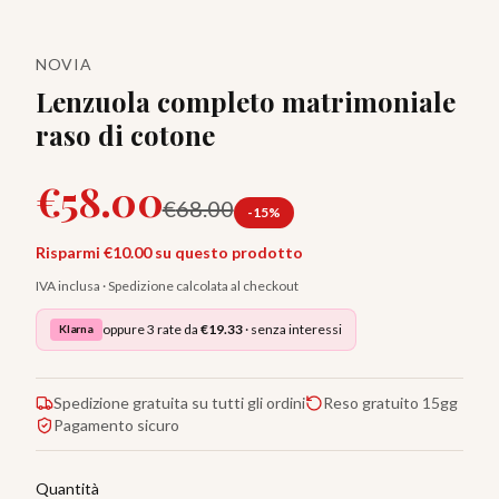
NOVIA
Lenzuola completo matrimoniale
raso di cotone
€
58.00
€
68.00
-
15
%
Risparmi €
10.00
su questo prodotto
IVA inclusa · Spedizione calcolata al checkout
oppure 3 rate da
€
19.33
· senza interessi
Klarna
Spedizione gratuita su tutti gli ordini
Reso gratuito 15gg
Pagamento sicuro
Quantità