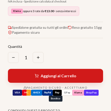
IVA inclusa · Spedizione calcolata al checkout
oppure 3 rate da
€
13.00
· senza interessi
Klarna
Spedizione gratuita su tutti gli ordini
Reso gratuito 15gg
Pagamento sicuro
Quantità
1
Aggiungi al Carrello
PAGAMENTO SICURO · ACCETTIAMO
VISA
MC
AMEX
PayPal
Pay
GPay
Klarna
Shop Pay
Bonifico
CONDIVIDI QUESTO PRODOTTO