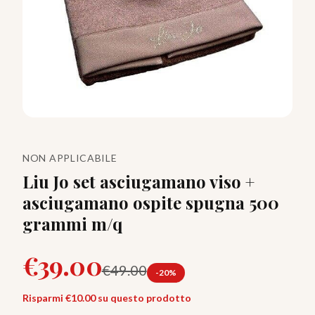
NON APPLICABILE
Liu Jo set asciugamano viso +
asciugamano ospite spugna 500
grammi m/q
€
39.00
€
49.00
-
20
%
Risparmi €
10.00
su questo prodotto