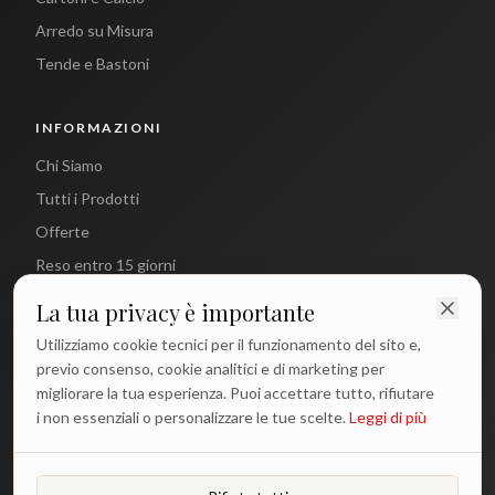
Arredo su Misura
Tende e Bastoni
INFORMAZIONI
Chi Siamo
Tutti i Prodotti
Offerte
Reso entro 15 giorni
La tua privacy è importante
CONTATTI
Utilizziamo cookie tecnici per il funzionamento del sito e,
info@antichetradizioni.it
previo consenso, cookie analitici e di marketing per
migliorare la tua esperienza. Puoi accettare tutto, rifiutare
+39 329 617 1194
i non essenziali o personalizzare le tue scelte.
Leggi di più
WhatsApp
Lun - Ven: 9:00 - 18:00