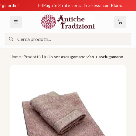
ordini
Paga in 3 rate senza interessi con Klarna
Home
Prodotti
Liu Jo set asciugamano viso + asciugamano
ospite spugna 500 grammi m/q