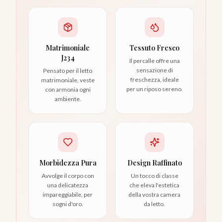
Matrimoniale
Tessuto Fresco
J234
Il percalle offre una
sensazione di
Pensato per il letto
freschezza, ideale
matrimoniale, veste
per un riposo sereno.
con armonia ogni
ambiente.
Morbidezza Pura
Design Raffinato
Avvolge il corpo con
Un tocco di classe
una delicatezza
che eleva l'estetica
impareggiabile, per
della vostra camera
sogni d'oro.
da letto.