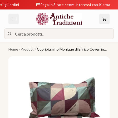
i ordini
Paga in 3 rate senza interessi con Klarna
Home
Prodotti
Copripiumino Monique di Enrico Coveri in
Percalle Matrimoniale J234