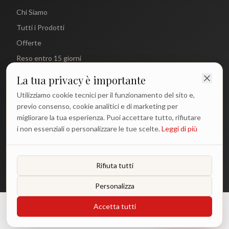
Chi Siamo
Tutti i Prodotti
Offerte
Reso entro 15 giorni
La tua privacy è importante
CONTATTI
Utilizziamo cookie tecnici per il funzionamento del sito e,
info@antichetradizioni.it
previo consenso, cookie analitici e di marketing per
migliorare la tua esperienza. Puoi accettare tutto, rifiutare
+39 329 617 1194
i non essenziali o personalizzare le tue scelte.
Leggi di più
WhatsApp
Lun - Ven: 9:00 - 18:00
Rifiuta tutti
Personalizza
©
2026
Antiche Tradizioni. Tutti i diritti riservati.
Accetta tutti
€
54.90
Aggiungi
Privacy Policy
Termini e Condizioni
Cookie Policy
o 3 rate da €
18.30
con Klarna