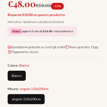
€
48.00
€
58.00
-
17
%
Risparmi €
10.00
su questo prodotto
IVA inclusa · Spedizione calcolata al checkout
oppure 3 rate da
€
16.00
· senza interessi
Klarna
Spedizione gratuita su tutti gli ordini
Reso gratuito 15gg
Pagamento sicuro
Colore
:
Bianco
Bianco
Misure
:
singolo 150x200cm
singolo 150x200cm