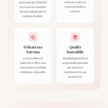
antiacaro, per un
invernale da 350GSM
sonno protetto e
assicura un comfort
sereno.
termico ideale per le
notti più fredde.
Delicatezza
Qualità
Estrema
Sostenibile
La microfibra di
Zambaiti garantisce
poliestere offre una
un prodotto pensato
sensazione morbida
per durare e
e delicata sulla pelle.
mantenere le sue
promesse.