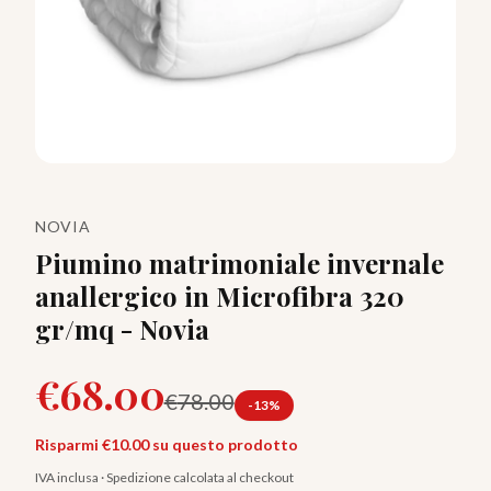
NOVIA
Piumino matrimoniale invernale
anallergico in Microfibra 320
gr/mq - Novia
€
68.00
€
78.00
-
13
%
Risparmi €
10.00
su questo prodotto
IVA inclusa · Spedizione calcolata al checkout