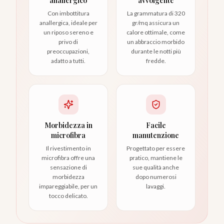
anallergico
avvolgente
Con imbottitura
La grammatura di 320
anallergica, ideale per
gr/mq assicura un
un riposo sereno e
calore ottimale, come
privo di
un abbraccio morbido
preoccupazioni,
durante le notti più
adatto a tutti.
fredde.
Morbidezza in
Facile
microfibra
manutenzione
Il rivestimento in
Progettato per essere
microfibra offre una
pratico, mantiene le
sensazione di
sue qualità anche
morbidezza
dopo numerosi
impareggiabile, per un
lavaggi.
tocco delicato.