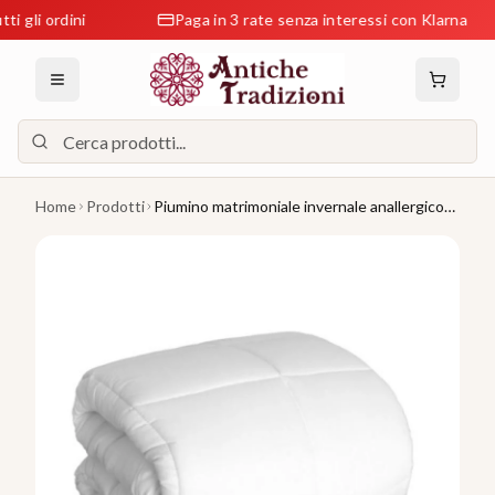
li ordini
Paga in 3 rate senza interessi con Klarna
Home
Prodotti
Piumino matrimoniale invernale anallergico
in Microfibra 320 gr/mq - Novia