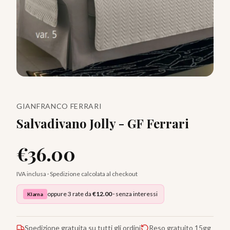
GIANFRANCO FERRARI
Salvadivano Jolly - GF Ferrari
€
36.00
IVA inclusa · Spedizione calcolata al checkout
oppure 3 rate da
€
12.00
· senza interessi
Klarna
Spedizione gratuita su tutti gli ordini
Reso gratuito 15gg