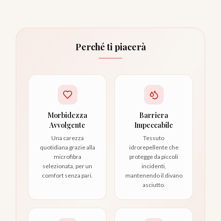
Perché ti piacerà
Morbidezza
Barriera
Avvolgente
Impeccabile
Una carezza
Tessuto
quotidiana grazie alla
idrorepellente che
microfibra
protegge da piccoli
selezionata, per un
incidenti,
comfort senza pari.
mantenendo il divano
asciutto.