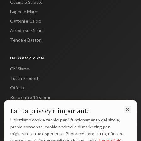
Cucina e Salotto
Bagno e Mare
Cartoni e Calcio
Arredo su Misura
Tende e Bastoni
INFORMAZIONI
Chi Siamo
Tutti i Prodotti
Offerte
Reso entro 15 giorni
La tua privacy è importante
CONTATTI
Utilizziamo cookie tecnici per il funzionamento del sito e,
info@antichetradizioni.it
previo consenso, cookie analitici e di marketing per
migliorare la tua esperienza. Puoi accettare tutto, rifiutare
+39 329 617 1194
i non essenziali o personalizzare le tue scelte.
Leggi di più