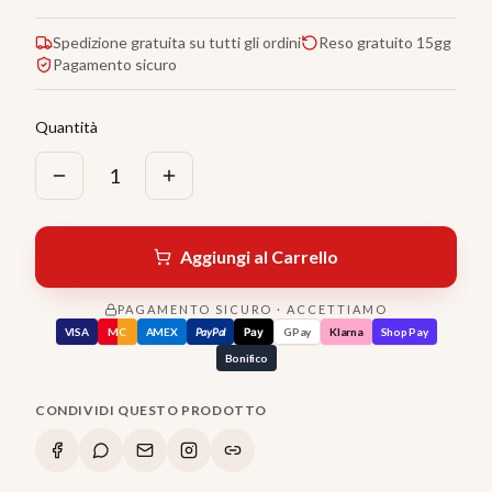
Spedizione gratuita su tutti gli ordini
Reso gratuito 15gg
Pagamento sicuro
Quantità
1
Aggiungi al Carrello
PAGAMENTO SICURO · ACCETTIAMO
VISA
MC
AMEX
PayPal
Pay
GPay
Klarna
Shop Pay
Bonifico
CONDIVIDI QUESTO PRODOTTO