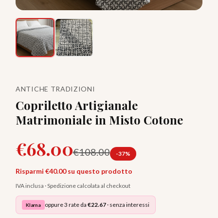
ANTICHE TRADIZIONI
Copriletto Artigianale
Matrimoniale in Misto Cotone
€
68.00
€
108.00
-
37
%
Risparmi €
40.00
su questo prodotto
IVA inclusa · Spedizione calcolata al checkout
oppure 3 rate da
€
22.67
· senza interessi
Klarna