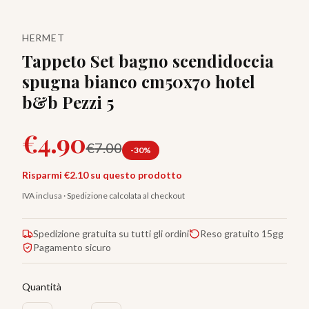
HERMET
Tappeto Set bagno scendidoccia
spugna bianco cm50x70 hotel
b&b Pezzi 5
€
4.90
€
7.00
-
30
%
Risparmi €
2.10
su questo prodotto
IVA inclusa · Spedizione calcolata al checkout
Spedizione gratuita su tutti gli ordini
Reso gratuito 15gg
Pagamento sicuro
Quantità