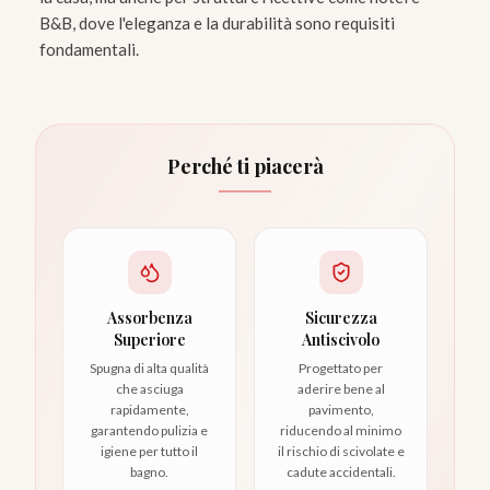
B&B, dove l'eleganza e la durabilità sono requisiti
fondamentali.
Perché ti piacerà
Assorbenza
Sicurezza
Superiore
Antiscivolo
Spugna di alta qualità
Progettato per
che asciuga
aderire bene al
rapidamente,
pavimento,
garantendo pulizia e
riducendo al minimo
igiene per tutto il
il rischio di scivolate e
bagno.
cadute accidentali.