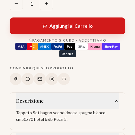
1
Aggiungi al Carrello
PAGAMENTO SICURO · ACCETTIAMO
VISA
MC
AMEX
PayPal
Pay
GPay
Klarna
Shop Pay
Bonifico
CONDIVIDI QUESTO PRODOTTO
Descrizione
Tappeto Set bagno scendidoccia spugna bianco
cm50x70 hotel b&b Pezzi 5.