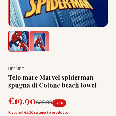
HERMET
Telo mare Marvel spiderman
spugna di Cotone beach towel
€
19.90
€
25.00
-
20
%
Risparmi €
5.10
su questo prodotto