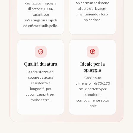
Spiderman resistono
Realizzato in spugna
al sole e ai lavaggi,
di cotone 100%,
mantenendo il loro
garantisce
splendore.
un'asciugatura rapida
ed efficace sulla pelle.
Qualità duratura
Ideale per la
spiaggia
La robustezza del
cotone assicura
Con le sue
resistenza e
dimensioni di 70x170
longevità, per
cm, è perfetto per
accompagnarti per
stendersi
molte estati.
comodamente sotto
il sole.