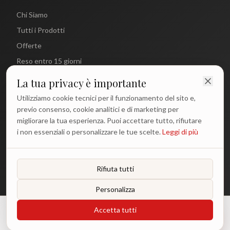
Chi Siamo
Tutti i Prodotti
Offerte
Reso entro 15 giorni
La tua privacy è importante
CONTATTI
Utilizziamo cookie tecnici per il funzionamento del sito e,
info@antichetradizioni.it
previo consenso, cookie analitici e di marketing per
migliorare la tua esperienza. Puoi accettare tutto, rifiutare
+39 329 617 1194
i non essenziali o personalizzare le tue scelte.
Leggi di più
WhatsApp
Lun - Ven: 9:00 - 18:00
Rifiuta tutti
Personalizza
©
2026
Antiche Tradizioni. Tutti i diritti riservati.
Accetta tutti
€
48.00
Aggiungi
Privacy Policy
Termini e Condizioni
Cookie Policy
o 3 rate da €
16.00
con Klarna