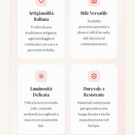
Artigianalità
Stile Versatile
Italiana
Si adatta
armoniosamente a
Frutto di una
diversi stili d'arredo,
tradizione artigiana,
dal classico al
ogni tendaggio è
contemporaneo.
realizzato con cura e
passione in Italia.
Luminosità
Durevole e
Delicata
Resistente
Filtra la luce in modo
Materiali selezionati
soft, creando
per garantire una
ambienti accoglienti e
lunga durata e facile
mai eccessivamente
manutenzione nel
bui.
tempo.