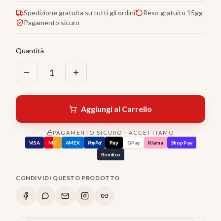
Spedizione gratuita su tutti gli ordini
Reso gratuito 15gg
Pagamento sicuro
Quantità
1
Aggiungi al Carrello
PAGAMENTO SICURO · ACCETTIAMO
VISA
MC
AMEX
PayPal
Pay
GPay
Klarna
Shop Pay
Bonifico
CONDIVIDI QUESTO PRODOTTO