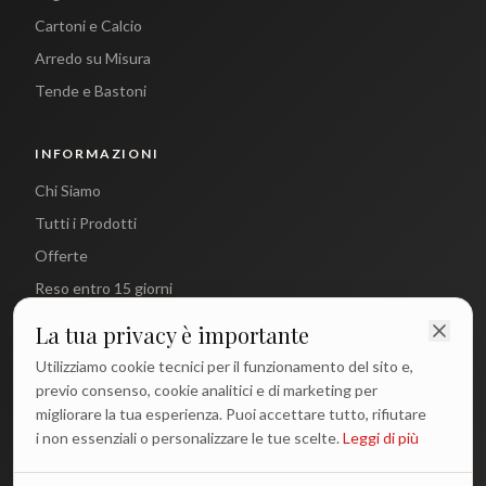
Cartoni e Calcio
Arredo su Misura
Tende e Bastoni
INFORMAZIONI
Chi Siamo
Tutti i Prodotti
Offerte
Reso entro 15 giorni
La tua privacy è importante
CONTATTI
Utilizziamo cookie tecnici per il funzionamento del sito e,
info@antichetradizioni.it
previo consenso, cookie analitici e di marketing per
migliorare la tua esperienza. Puoi accettare tutto, rifiutare
+39 329 617 1194
i non essenziali o personalizzare le tue scelte.
Leggi di più
WhatsApp