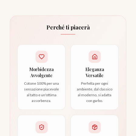
Perché ti piacerà
Morbidezza
Eleganza
Avvolgente
Versatile
Cotone 100% per una
Perfetta per ogni
sensazione piacevole
ambiente, dal classico
al tatto e un'ottima
al moderno, si adatta
assorbenza.
con garbo.