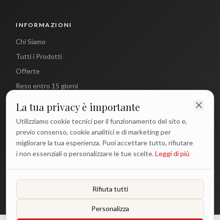
INFORMAZIONI
Chi Siamo
Tutti i Prodotti
Offerte
Reso entro 15 giorni
La tua privacy è importante
CONTATTI
Utilizziamo cookie tecnici per il funzionamento del sito e,
info@antichetradizioni.it
previo consenso, cookie analitici e di marketing per
migliorare la tua esperienza. Puoi accettare tutto, rifiutare
+39 329 617 1194
i non essenziali o personalizzare le tue scelte.
Leggi di più
WhatsApp
Lun - Ven: 9:00 - 18:00
Rifiuta tutti
Personalizza