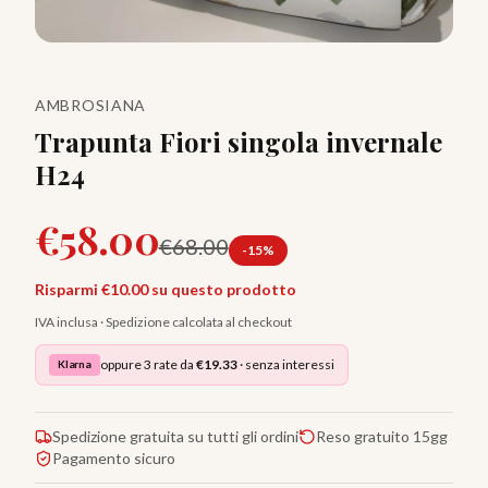
AMBROSIANA
Trapunta Fiori singola invernale
H24
€
58.00
€
68.00
-
15
%
Risparmi €
10.00
su questo prodotto
IVA inclusa · Spedizione calcolata al checkout
oppure 3 rate da
€
19.33
· senza interessi
Klarna
Spedizione gratuita su tutti gli ordini
Reso gratuito 15gg
Pagamento sicuro