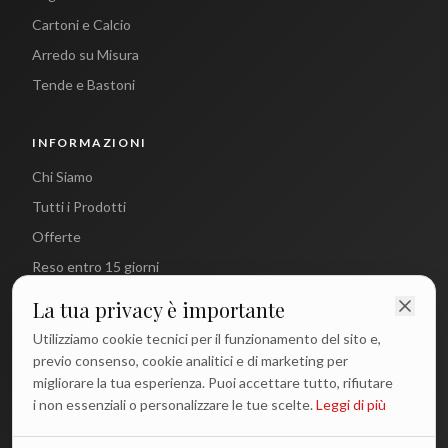
Cartoni e Calcio
Arredo su Misura
Tende e Bastoni
INFORMAZIONI
Chi Siamo
Tutti i Prodotti
Offerte
Reso entro 15 giorni
La tua privacy è importante
CONTATTI
Utilizziamo cookie tecnici per il funzionamento del sito e,
info@antichetradizioni.it
previo consenso, cookie analitici e di marketing per
migliorare la tua esperienza. Puoi accettare tutto, rifiutare
+39 329 617 1194
i non essenziali o personalizzare le tue scelte.
Leggi di più
WhatsApp