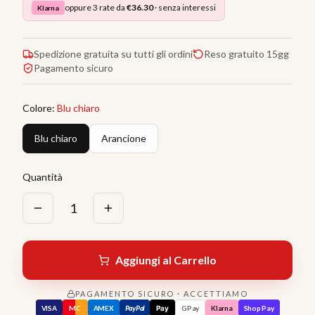
oppure 3 rate da
€
36.30
· senza interessi
Klarna
Spedizione gratuita su tutti gli ordini
Reso gratuito 15gg
Pagamento sicuro
Colore
:
Blu chiaro
Blu chiaro
Arancione
Quantità
1
Aggiungi al Carrello
PAGAMENTO SICURO · ACCETTIAMO
VISA
MC
AMEX
PayPal
Pay
GPay
Klarna
Shop Pay