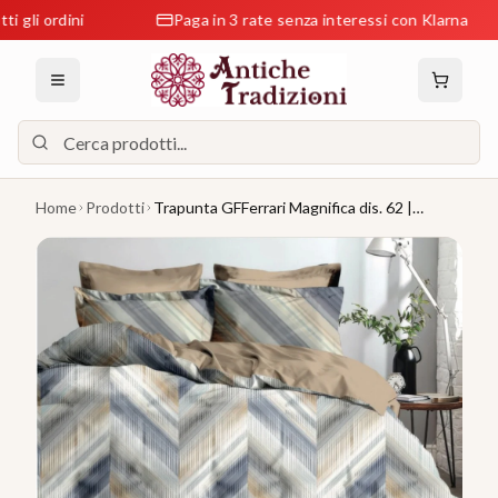
ordini
Paga in 3 rate senza interessi con Klarna
Home
Prodotti
Trapunta GFFerrari Magnifica dis. 62 |
Copriletto in microfibra Made in Italy –