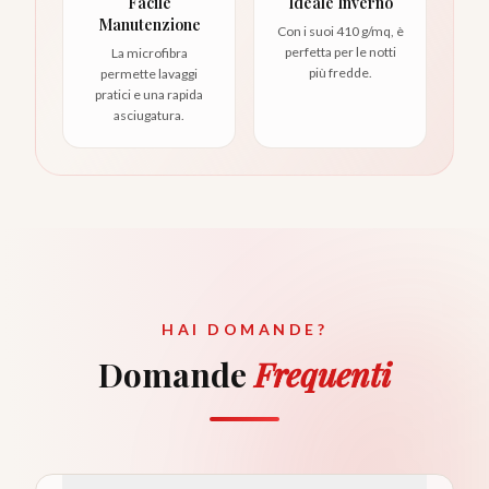
Facile
Ideale Inverno
Manutenzione
Con i suoi 410 g/mq, è
perfetta per le notti
La microfibra
più fredde.
permette lavaggi
pratici e una rapida
asciugatura.
HAI DOMANDE?
Domande
Frequenti