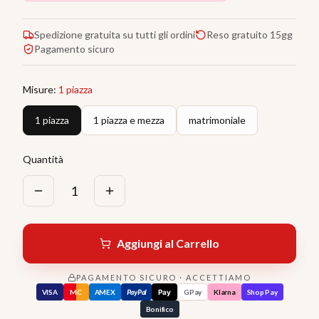
Spedizione gratuita su tutti gli ordini
Reso gratuito 15gg
Pagamento sicuro
Misure
:
1 piazza
1 piazza
1 piazza e mezza
matrimoniale
Quantità
1
Aggiungi al Carrello
PAGAMENTO SICURO · ACCETTIAMO
VISA
MC
AMEX
PayPal
Pay
GPay
Klarna
Shop Pay
Bonifico