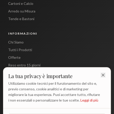
Cartoni e Calcio
Arredo su Misura
Tende e Bastoni
INFORMAZIONI
Chi Siamo
Tutti i Prodotti
Offerte
Reso entro 15 giorni
La tua privacy è importante
CONTATTI
Utilizziamo cookie tecnici per il funzionamento del sito e,
info@antichetradizioni.it
previo consenso, cookie analitici e di marketing per
migliorare la tua esperienza. Puoi accettare tutto, rifiutare
+39 329 617 1194
i non essenziali o personalizzare le tue scelte.
Leggi di più
WhatsApp
Lun - Ven: 9:00 - 18:00