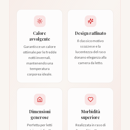
Calore
Design raffinato
avvolgente
Il classico motivo
scozzese e la
Garantisce un calore
lucentezza del raso
ottimale per le fredde
donano eleganza alla
notti invernali,
camera da letto.
mantenendo una
temperatura
corporea ideale.
Dimensioni
Morbidità
generose
superiore
Perfetta per letti
Realizzata in raso di