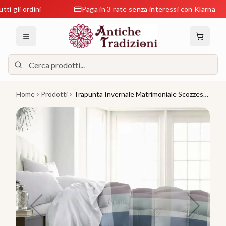
 ordini
Paga in 3 rate senza interessi con Klarna
Home
Prodotti
Trapunta Invernale Matrimoniale Scozzese
in Raso