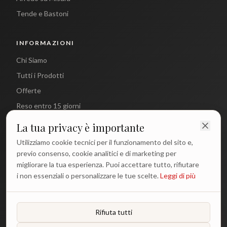
Tende e Bastoni
INFORMAZIONI
Chi Siamo
Tutti i Prodotti
Offerte
Reso entro 15 giorni
La tua privacy è importante
CONTATTI
Utilizziamo cookie tecnici per il funzionamento del sito e,
info@antichetradizioni.it
previo consenso, cookie analitici e di marketing per
migliorare la tua esperienza. Puoi accettare tutto, rifiutare
+39 329 617 1194
i non essenziali o personalizzare le tue scelte.
Leggi di più
WhatsApp
Lun - Ven: 9:00 - 18:00
Rifiuta tutti