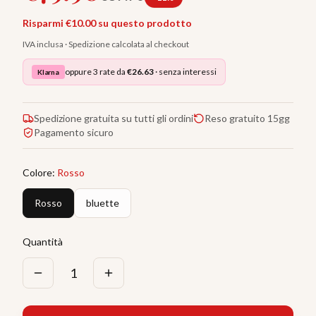
Risparmi €
10.00
su questo prodotto
IVA inclusa · Spedizione calcolata al checkout
oppure 3 rate da
€
26.63
· senza interessi
Klarna
Spedizione gratuita su tutti gli ordini
Reso gratuito 15gg
Pagamento sicuro
Colore
:
Rosso
Rosso
bluette
Quantità
1