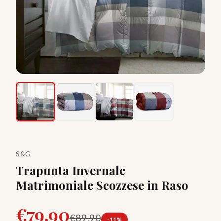
S&G
Trapunta Invernale
Matrimoniale Scozzese in Raso
€
79.90
€
89.90
-
11
%