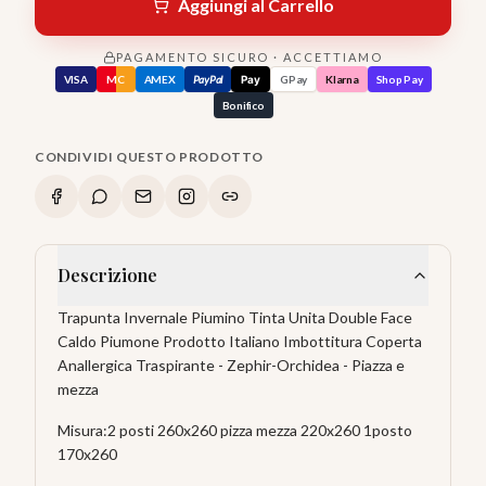
Aggiungi al Carrello
PAGAMENTO SICURO · ACCETTIAMO
VISA
MC
AMEX
PayPal
Pay
GPay
Klarna
Shop Pay
Bonifico
CONDIVIDI QUESTO PRODOTTO
Descrizione
Trapunta Invernale Piumino Tinta Unita Double Face
Caldo Piumone Prodotto Italiano Imbottitura Coperta
Anallergica Traspirante - Zephir-Orchidea - Piazza e
mezza
Misura:2 posti 260x260 pizza mezza 220x260 1posto
170x260