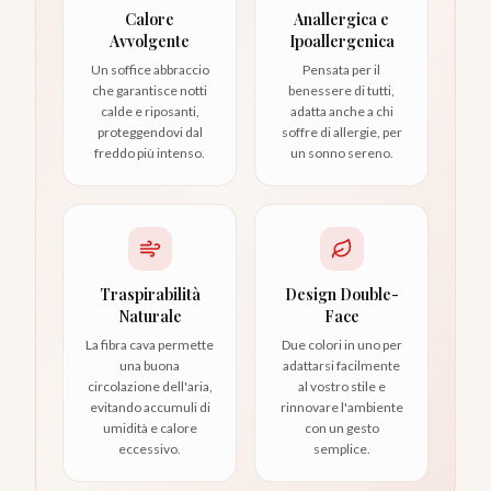
Calore
Anallergica e
Avvolgente
Ipoallergenica
Un soffice abbraccio
Pensata per il
che garantisce notti
benessere di tutti,
calde e riposanti,
adatta anche a chi
proteggendovi dal
soffre di allergie, per
freddo più intenso.
un sonno sereno.
Traspirabilità
Design Double-
Naturale
Face
La fibra cava permette
Due colori in uno per
una buona
adattarsi facilmente
circolazione dell'aria,
al vostro stile e
evitando accumuli di
rinnovare l'ambiente
umidità e calore
con un gesto
eccessivo.
semplice.