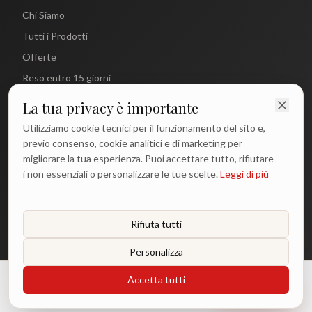
Chi Siamo
Tutti i Prodotti
Offerte
Reso entro 15 giorni
La tua privacy è importante
CONTATTI
Utilizziamo cookie tecnici per il funzionamento del sito e,
info@antichetradizioni.it
previo consenso, cookie analitici e di marketing per
migliorare la tua esperienza. Puoi accettare tutto, rifiutare
+39 329 617 1194
i non essenziali o personalizzare le tue scelte.
Leggi di più
WhatsApp
Lun - Ven: 9:00 - 18:00
Rifiuta tutti
Personalizza
©
2026
Antiche Tradizioni. Tutti i diritti riservati.
Accetta tutti
€
48.00
Aggiungi
Privacy Policy
Termini e Condizioni
Cookie Policy
o 3 rate da €
16.00
con Klarna