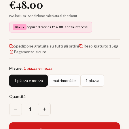
€
48.00
IVA inclusa · Spedizione calcolata al checkout
oppure 3 rate da
€
16.00
· senza interessi
Klarna
Spedizione gratuita su tutti gli ordini
Reso gratuito 15gg
Pagamento sicuro
Misure
:
1 piazza e mezza
1 piazza e mezza
matrimoniale
1 piazza
Quantità
1