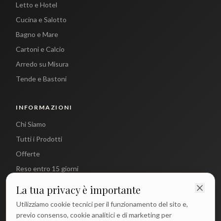
Letto e Hotel
Cucina e Salotto
Bagno e Mare
Cartoni e Calcio
Arredo su Misura
Tende e Bastoni
INFORMAZIONI
Chi Siamo
Tutti i Prodotti
Offerte
Reso entro 15 giorni
La tua privacy è importante
CONTATTI
Utilizziamo cookie tecnici per il funzionamento del sito e,
info@antichetradizioni.it
previo consenso, cookie analitici e di marketing per