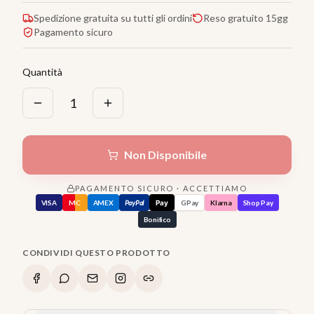
Spedizione gratuita su tutti gli ordini
Reso gratuito 15gg
Pagamento sicuro
Quantità
1
Non Disponibile
PAGAMENTO SICURO · ACCETTIAMO
VISA
MC
AMEX
PayPal
Pay
GPay
Klarna
Shop Pay
Bonifico
CONDIVIDI QUESTO PRODOTTO