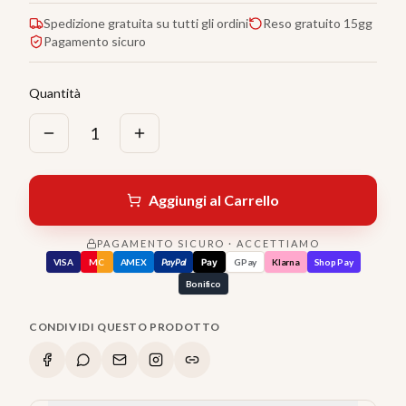
Spedizione gratuita su tutti gli ordini
Reso gratuito 15gg
Pagamento sicuro
Quantità
1
Aggiungi al Carrello
PAGAMENTO SICURO · ACCETTIAMO
VISA
MC
AMEX
PayPal
Pay
GPay
Klarna
Shop Pay
Bonifico
CONDIVIDI QUESTO PRODOTTO