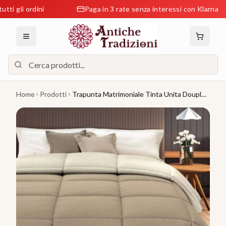
i ordini
Paga in 3 rate senza interessi con Klarna
Home
Prodotti
Trapunta Matrimoniale Tinta Unita Douple
Face - GF Ferrari