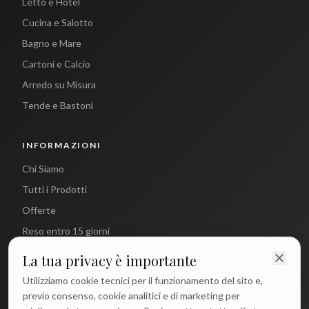
Letto e Hotel
Cucina e Salotto
Bagno e Mare
Cartoni e Calcio
Arredo su Misura
Tende e Bastoni
INFORMAZIONI
Chi Siamo
Tutti i Prodotti
Offerte
Reso entro 15 giorni
La tua privacy è importante
CONTATTI
Utilizziamo cookie tecnici per il funzionamento del sito e,
info@antichetradizioni.it
previo consenso, cookie analitici e di marketing per