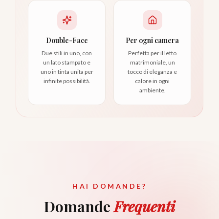
Double-Face
Per ogni camera
Due stili in uno, con
Perfetta per il letto
un lato stampato e
matrimoniale, un
uno in tinta unita per
tocco di eleganza e
infinite possibilità.
calore in ogni
ambiente.
HAI DOMANDE?
Domande
Frequenti