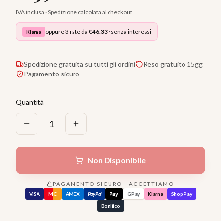
IVA inclusa · Spedizione calcolata al checkout
oppure 3 rate da
€
46.33
· senza interessi
Klarna
Spedizione gratuita su tutti gli ordini
Reso gratuito 15gg
Pagamento sicuro
Quantità
1
Non Disponibile
PAGAMENTO SICURO · ACCETTIAMO
VISA
MC
AMEX
PayPal
Pay
GPay
Klarna
Shop Pay
Bonifico