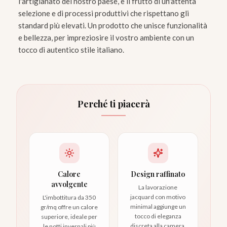
l'artigianato del nostro paese, è il frutto di un'attenta
selezione e di processi produttivi che rispettano gli
standard più elevati. Un prodotto che unisce funzionalità
e bellezza, per impreziosire il vostro ambiente con un
tocco di autentico stile italiano.
Perché ti piacerà
Calore
Design raffinato
avvolgente
La lavorazione
jacquard con motivo
L'imbottitura da 350
minimal aggiunge un
gr/mq offre un calore
tocco di eleganza
superiore, ideale per
discreta alla camera.
le notti invernali più