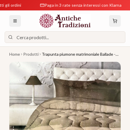
ordini
Paga in 3 rate senza interessi con Klarna
Home
Prodotti
Trapunta piumone matrimoniale Ballade -
Laura Biagiotti