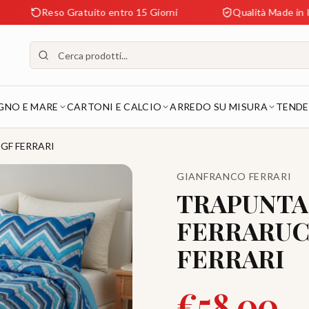
Reso Gratuito entro 15 Giorni
Qualità Made in Italy Gar
GNO E MARE
CARTONI E CALCIO
ARREDO SU MISURA
TENDE
 GF FERRARI
GIANFRANCO FERRARI
TRAPUNTA
FERRARUCC
FERRARI
€
58.00