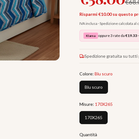
€
68.
Risparmi €
10.00
su questo p
IVA inclusa · Spedizione calcolata al
oppure 3 rate da
€
19.33
·
Klarna
Spedizione gratuita su tutti g
Colore
:
Blu scuro
Blu scuro
Misure
:
170X265
170X265
Quantità