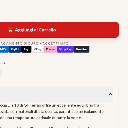
Aggiungi al Carrello
PAGAMENTO SICURO · ACCETTIAMO
AMEX
PayPal
Pay
GPay
Klarna
Shop Pay
Bonifico
TTO
cia Dis.10 di GF Ferrari offre un eccellente equilibrio tra
izzata con materiali di alta qualità, garantisce un isolamento
do una temperatura ottimale durante la notte.