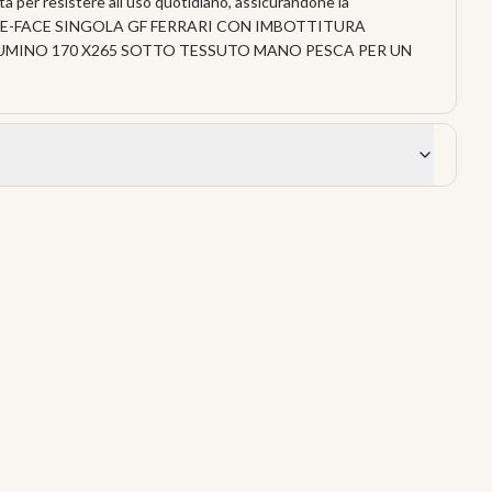
ta per resistere all'uso quotidiano, assicurandone la
E-FACE SINGOLA GF FERRARI CON IMBOTTITURA
IUMINO 170 X265 SOTTO TESSUTO MANO PESCA PER UN