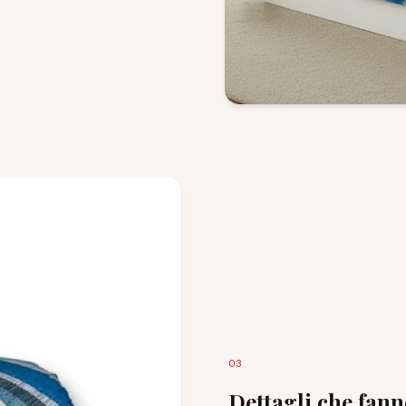
0
3
Dettagli che fann