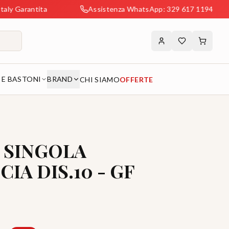
antita
Assistenza WhatsApp: 329 617 1194
S
 E BASTONI
BRAND
CHI SIAMO
OFFERTE
 SINGOLA
IA DIS.10 - GF