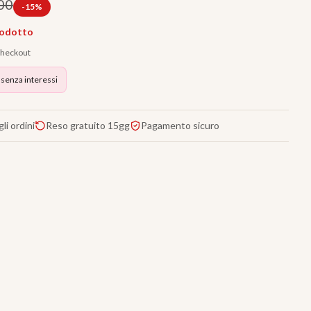
00
-
15
%
rodotto
 checkout
 senza interessi
li ordini
Reso gratuito 15gg
Pagamento sicuro