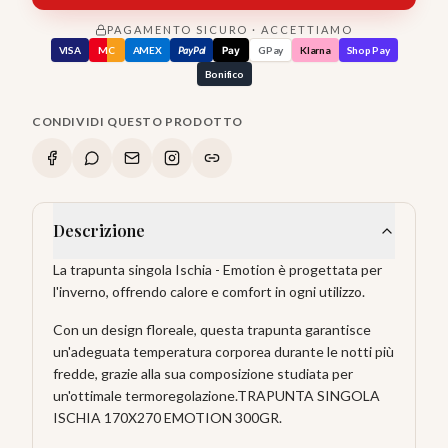
PAGAMENTO SICURO · ACCETTIAMO
VISA
MC
AMEX
PayPal
Pay
GPay
Klarna
Shop Pay
Bonifico
CONDIVIDI QUESTO PRODOTTO
Descrizione
La trapunta singola Ischia - Emotion è progettata per
l'inverno, offrendo calore e comfort in ogni utilizzo.
Con un design floreale, questa trapunta garantisce
un'adeguata temperatura corporea durante le notti più
fredde, grazie alla sua composizione studiata per
un'ottimale termoregolazione.TRAPUNTA SINGOLA
ISCHIA 170X270 EMOTION 300GR.