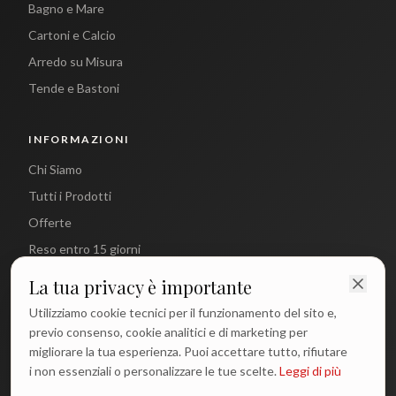
Bagno e Mare
Cartoni e Calcio
Arredo su Misura
Tende e Bastoni
INFORMAZIONI
Chi Siamo
Tutti i Prodotti
Offerte
Reso entro 15 giorni
La tua privacy è importante
CONTATTI
Utilizziamo cookie tecnici per il funzionamento del sito e,
info@antichetradizioni.it
previo consenso, cookie analitici e di marketing per
migliorare la tua esperienza. Puoi accettare tutto, rifiutare
+39 329 617 1194
i non essenziali o personalizzare le tue scelte.
Leggi di più
WhatsApp