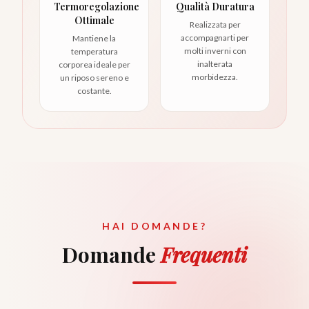
Termoregolazione
Qualità Duratura
Ottimale
Realizzata per
accompagnarti per
Mantiene la
molti inverni con
temperatura
inalterata
corporea ideale per
morbidezza.
un riposo sereno e
costante.
HAI DOMANDE?
Domande
Frequenti