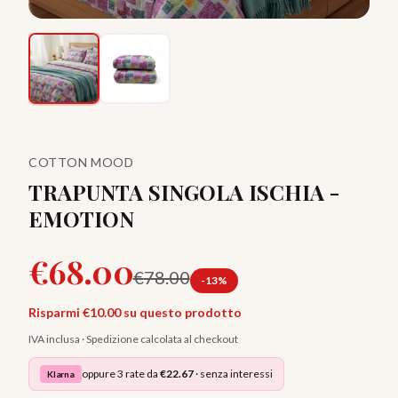
COTTON MOOD
TRAPUNTA SINGOLA ISCHIA -
EMOTION
€
68.00
€
78.00
-
13
%
Risparmi €
10.00
su questo prodotto
IVA inclusa · Spedizione calcolata al checkout
oppure 3 rate da
€
22.67
· senza interessi
Klarna