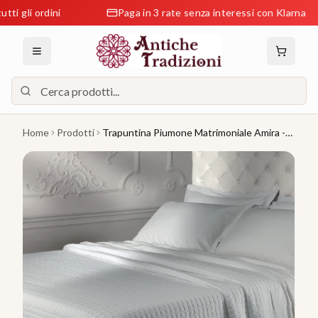
 ordini
Paga in 3 rate senza interessi con Klarna
Home
Prodotti
Trapuntina Piumone Matrimoniale Amira -
Laura Biagiotti