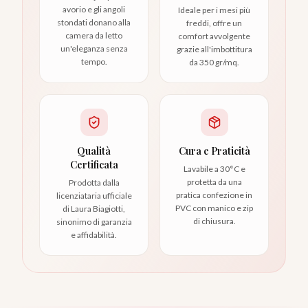
avorio e gli angoli
Ideale per i mesi più
stondati donano alla
freddi, offre un
camera da letto
comfort avvolgente
un'eleganza senza
grazie all'imbottitura
tempo.
da 350 gr/mq.
Qualità
Cura e Praticità
Certificata
Lavabile a 30°C e
protetta da una
Prodotta dalla
pratica confezione in
licenziataria ufficiale
PVC con manico e zip
di Laura Biagiotti,
di chiusura.
sinonimo di garanzia
e affidabilità.