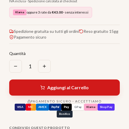
IVA inclusa · Spedizione calcolata al checkout
oppure 3 rate da
€
43.00
· senza interessi
Klarna
Spedizione gratuita su tutti gli ordini
Reso gratuito 15gg
Pagamento sicuro
Quantità
1
Aggiungi al Carrello
PAGAMENTO SICURO · ACCETTIAMO
VISA
MC
AMEX
PayPal
Pay
GPay
Klarna
Shop Pay
Bonifico
CONDIVIDI QUESTO PRODOTTO