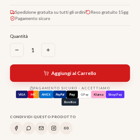
Spedizione gratuita su tutti gli ordini
Reso gratuito 15gg
Pagamento sicuro
Quantità
1
Aggiungi al Carrello
PAGAMENTO SICURO · ACCETTIAMO
VISA
MC
AMEX
PayPal
Pay
GPay
Klarna
Shop Pay
Bonifico
CONDIVIDI QUESTO PRODOTTO