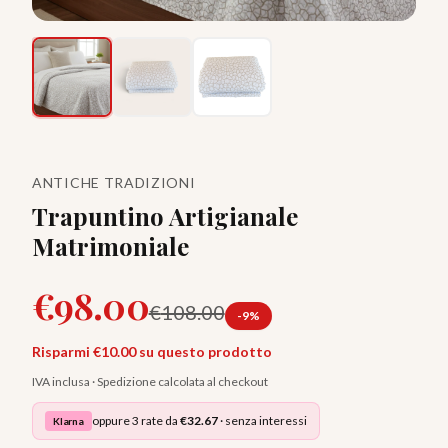
ANTICHE TRADIZIONI
Trapuntino Artigianale
Matrimoniale
€
98.00
€
108.00
-
9
%
Risparmi €
10.00
su questo prodotto
IVA inclusa · Spedizione calcolata al checkout
oppure 3 rate da
€
32.67
· senza interessi
Klarna