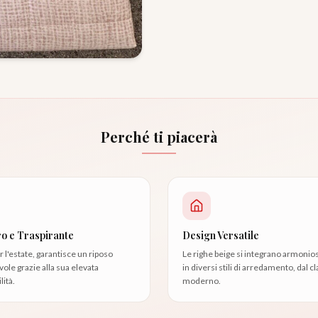
Perché ti piacerà
o e Traspirante
Design Versatile
r l'estate, garantisce un riposo
Le righe beige si integrano armoni
ole grazie alla sua elevata
in diversi stili di arredamento, dal cl
lità.
moderno.