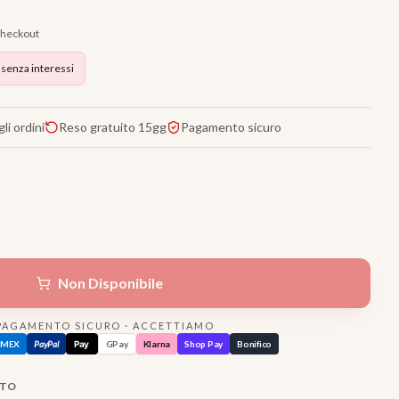
 checkout
 senza interessi
li ordini
Reso gratuito 15gg
Pagamento sicuro
Non Disponibile
PAGAMENTO SICURO · ACCETTIAMO
AMEX
PayPal
Pay
GPay
Klarna
Shop Pay
Bonifico
TTO