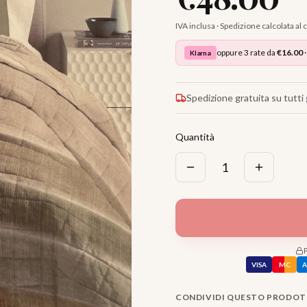
IVA inclusa · Spedizione calcolata al
oppure 3 rate da
€
16.00
·
Klarna
Spedizione gratuita su tutti g
Quantità
1
VISA
MC
CONDIVIDI QUESTO PRODO