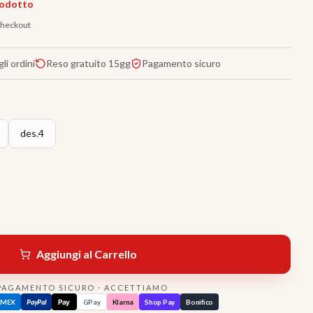
rodotto
 checkout
li ordini
Reso gratuito 15gg
Pagamento sicuro
des.4
Aggiungi al Carrello
PAGAMENTO SICURO · ACCETTIAMO
AMEX
PayPal
Pay
GPay
Klarna
Shop Pay
Bonifico