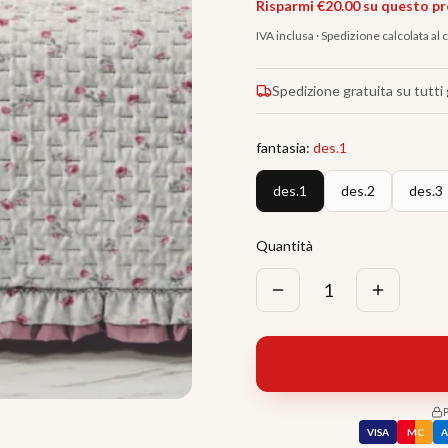
Risparmi €
20.00
su questo p
IVA inclusa · Spedizione calcolata al
Spedizione gratuita su tutti g
fantasia
:
des.1
des.1
des.2
des.3
Quantità
1
VISA
MC