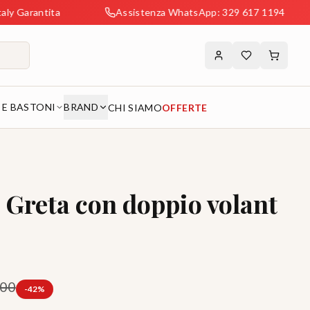
ta
Assistenza WhatsApp: 329 617 1194
Spedi
 E BASTONI
BRAND
CHI SIAMO
OFFERTE
Greta con doppio volant
.00
-
42
%