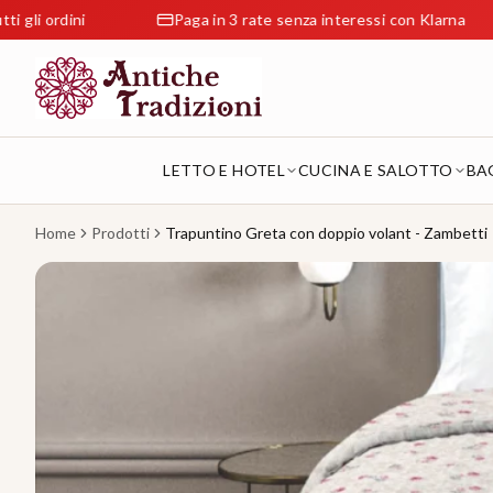
i
Paga in 3 rate senza interessi con Klarna
Res
LETTO E HOTEL
CUCINA E SALOTTO
BA
Home
Prodotti
Trapuntino Greta con doppio volant - Zambetti