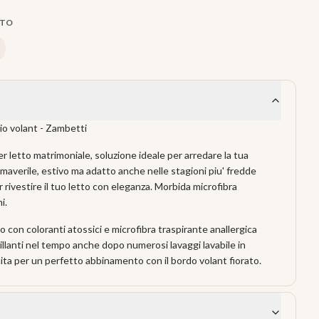
TTO
o volant - Zambetti
r letto matrimoniale, soluzione ideale per arredare la tua
maverile, estivo ma adatto anche nelle stagioni piu' fredde
rivestire il tuo letto con eleganza. Morbida microfibra
i.
to con coloranti atossici e microfibra traspirante anallergica
illanti nel tempo anche dopo numerosi lavaggi lavabile in
unita per un perfetto abbinamento con il bordo volant fiorato.