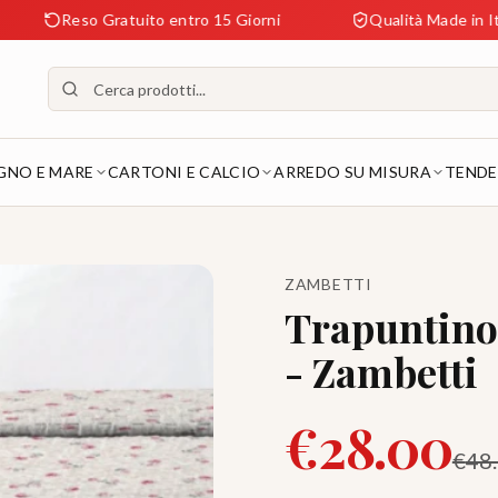
o Gratuito entro 15 Giorni
Qualità Made in Italy Garanti
GNO E MARE
CARTONI E CALCIO
ARREDO SU MISURA
TENDE
ZAMBETTI
Trapuntino 
- Zambetti
€
28.00
€
48