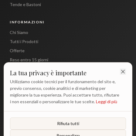
Tende e Bastoni
INFORMAZIONI
Chi Siamo
Tutti i Prodotti
Offerte
Reso entro 15 giorni
La tua privacy è importante
CONTATTI
Utilizziamo cookie tecnici per il funzionamento del sito e,
info@antichetradizioni.it
previo consenso, cookie analitici e di marketing per
migliorare la tua esperienza. Puoi accettare tutto, rifiutare
+39 329 617 1194
i non essenziali o personalizzare le tue scelte.
Leggi di più
WhatsApp
Lun - Ven: 9:00 - 18:00
Rifiuta tutti
Personalizza