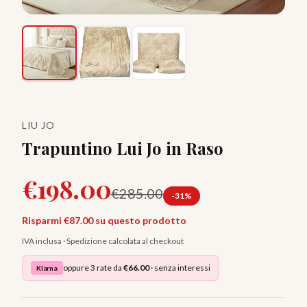
LIU JO
Trapuntino Lui Jo in Raso
€
198.00
€
285.00
-
31
%
Risparmi €
87.00
su questo prodotto
IVA inclusa · Spedizione calcolata al checkout
oppure 3 rate da
€
66.00
· senza interessi
Klarna