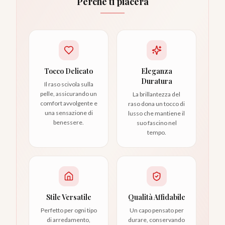
Perché ti piacerà
Tocco Delicato
Eleganza
Duratura
Il raso scivola sulla
pelle, assicurando un
La brillantezza del
comfort avvolgente e
raso dona un tocco di
una sensazione di
lusso che mantiene il
benessere.
suo fascino nel
tempo.
Stile Versatile
Qualità Affidabile
Perfetto per ogni tipo
Un capo pensato per
di arredamento,
durare, conservando