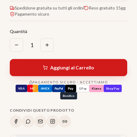
Spedizione gratuita su tutti gli ordini
Reso gratuito 15gg
Pagamento sicuro
Quantità
1
Aggiungi al Carrello
PAGAMENTO SICURO · ACCETTIAMO
VISA
MC
AMEX
PayPal
Pay
GPay
Klarna
Shop Pay
Bonifico
CONDIVIDI QUESTO PRODOTTO