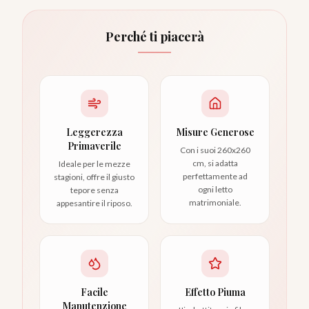
Perché ti piacerà
Leggerezza
Misure Generose
Primaverile
Con i suoi 260x260
cm, si adatta
Ideale per le mezze
perfettamente ad
stagioni, offre il giusto
ogni letto
tepore senza
matrimoniale.
appesantire il riposo.
Facile
Effetto Piuma
Manutenzione