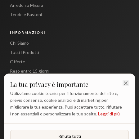
Arredo su Misura
Tende e Bastoni
INFORMAZIONI
Chi Siamo
Tutti i Prodotti
Offerte
Reso entro 15 giorni
La tua privacy è importante
CONTATTI
Utilizziamo cookie tecnici per il funzionamento del sito e,
info@antichetradizioni.it
previo consenso, cookie analitici e di marketing per
migliorare la tua esperienza. Puoi accettare tutto, rifiutare
+39 329 617 1194
i non essenziali o personalizzare le tue scelte.
Leggi di più
WhatsApp
Lun - Ven: 9:00 - 18:00
Rifiuta tutti