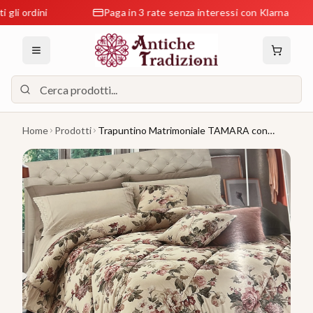
rdini
Paga in 3 rate senza interessi con Klarna
Home
Prodotti
Trapuntino Matrimoniale TAMARA con
Volant DI Gianfranco FERRARI