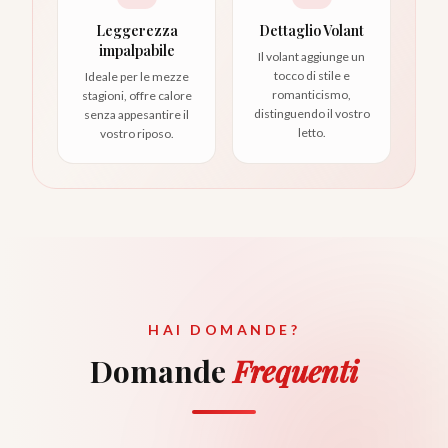
Leggerezza
Dettaglio Volant
impalpabile
Il volant aggiunge un
tocco di stile e
Ideale per le mezze
romanticismo,
stagioni, offre calore
distinguendo il vostro
senza appesantire il
letto.
vostro riposo.
HAI DOMANDE?
Domande
Frequenti