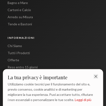
Bagno e Mare
Cartoni e Calcio
Arredo su Misura
Tende e Bastoni
INFORMAZIONI
Chi Siamo
Tutti i Prodotti
Offerte
Reso entro 15 giorni
La tua privacy è importante
CONTATTI
Utilizziamo cookie tecnici per il funzionamento del sito e,
info@antichetradizioni.it
previo consenso, cookie analitici e di marketing per
migliorare la tua esperienza. Puoi accettare tutto, rifiutare
+39 329 617 1194
i non essenziali o personalizzare le tue scelte.
Leggi di più
WhatsApp