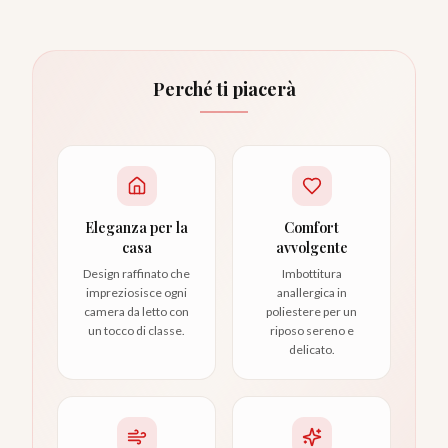
Perché ti piacerà
Eleganza per la
Comfort
casa
avvolgente
Design raffinato che
Imbottitura
impreziosisce ogni
anallergica in
camera da letto con
poliestere per un
un tocco di classe.
riposo sereno e
delicato.